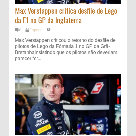
Max Verstappen critica desfile de Lego
da F1 no GP da Inglaterra
0
Esporte
Max Verstappen⁠ criticou o retorno do desfile de
pilotos de Lego da Fórmula 1 no GP da Grã-
Bretanha⁠insistindo que os pilotos não deveriam
parecer “cr...