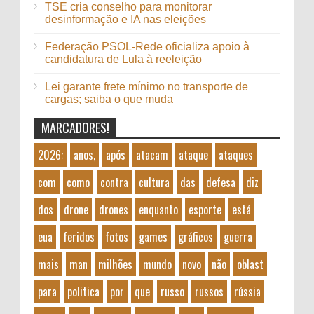
TSE cria conselho para monitorar
desinformação e IA nas eleições
Federação PSOL-Rede oficializa apoio à
candidatura de Lula à reeleição
Lei garante frete mínimo no transporte de
cargas; saiba o que muda
MARCADORES!
2026:
anos,
após
atacam
ataque
ataques
com
como
contra
cultura
das
defesa
diz
dos
drone
drones
enquanto
esporte
está
eua
feridos
fotos
games
gráficos
guerra
mais
man
milhões
mundo
novo
não
oblast
para
politica
por
que
russo
russos
rússia