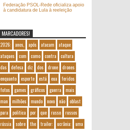
Federação PSOL-Rede oficializa apoio
à candidatura de Lula à reeleição
MARCADORES!
2026:
anos,
após
atacam
ataque
ataques
com
como
contra
cultura
das
defesa
diz
dos
drone
drones
enquanto
esporte
está
eua
feridos
fotos
games
gráficos
guerra
mais
man
milhões
mundo
novo
não
oblast
para
politica
por
que
russo
russos
rússia
sobre
the
trailer:
ucrânia:
uma