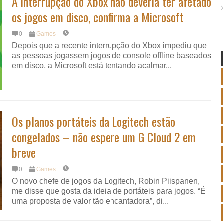
A interrupção do Xbox não deveria ter afetado
os jogos em disco, confirma a Microsoft
0
Games
Depois que a recente interrupção do Xbox impediu que
as pessoas jogassem jogos de console offline baseados
em disco, a Microsoft está tentando acalmar...
Os planos portáteis da Logitech estão
congelados – não espere um G Cloud 2 em
breve
0
Games
O novo chefe de jogos da Logitech, Robin Piispanen,
me disse que gosta da ideia de portáteis para jogos. “É
uma proposta de valor tão encantadora”, di...