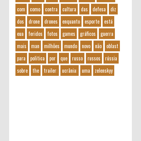
com
como
contra
cultura
das
defesa
diz
dos
drone
drones
enquanto
esporte
está
eua
feridos
fotos
games
gráficos
guerra
mais
man
milhões
mundo
novo
não
oblast
para
politica
por
que
russo
russos
rússia
sobre
the
trailer:
ucrânia:
uma
zelenskyy