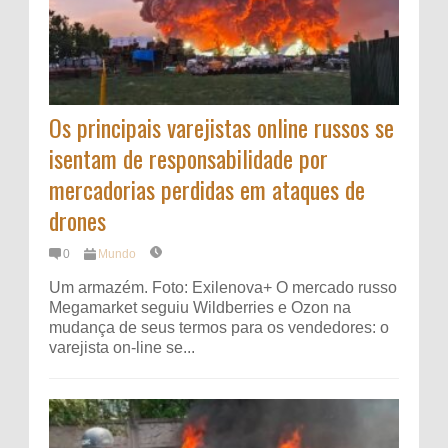
Os principais varejistas online russos se
isentam de responsabilidade por
mercadorias perdidas em ataques de
drones
0
Mundo
Um armazém. Foto: Exilenova+ O mercado russo
Megamarket seguiu Wildberries e Ozon na
mudança de seus termos para os vendedores: o
varejista on-line se...