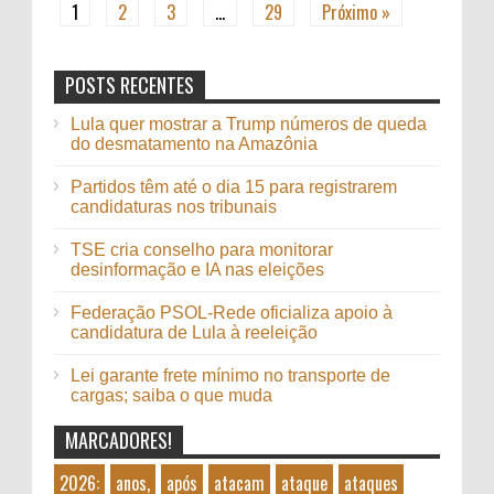
1
2
3
…
29
Próximo »
POSTS RECENTES
Lula quer mostrar a Trump números de queda
do desmatamento na Amazônia
Partidos têm até o dia 15 para registrarem
candidaturas nos tribunais
TSE cria conselho para monitorar
desinformação e IA nas eleições
Federação PSOL-Rede oficializa apoio à
candidatura de Lula à reeleição
Lei garante frete mínimo no transporte de
cargas; saiba o que muda
MARCADORES!
2026:
anos,
após
atacam
ataque
ataques