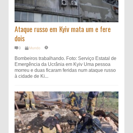
Ataque russo em Kyiv mata um e fere
dois
0
Mundo
Bombeiros trabalhando. Foto: Serviço Estatal de
Emergência da Ucrânia em Kyiv Uma pessoa
morreu e duas ficaram feridas num ataque russo
à cidade de Ki...