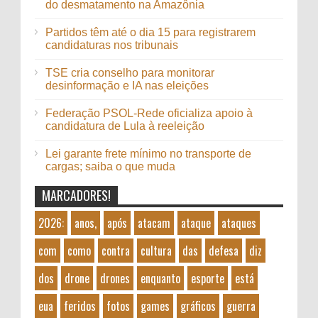
do desmatamento na Amazônia
Partidos têm até o dia 15 para registrarem
candidaturas nos tribunais
TSE cria conselho para monitorar
desinformação e IA nas eleições
Federação PSOL-Rede oficializa apoio à
candidatura de Lula à reeleição
Lei garante frete mínimo no transporte de
cargas; saiba o que muda
MARCADORES!
2026:
anos,
após
atacam
ataque
ataques
com
como
contra
cultura
das
defesa
diz
dos
drone
drones
enquanto
esporte
está
eua
feridos
fotos
games
gráficos
guerra