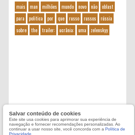
mais
man
milhões
mundo
novo
não
oblast
para
politica
por
que
russo
russos
rússia
sobre
the
trailer:
ucrânia:
uma
zelenskyy
Salvar conteúdo de cookies
Este site usa cookies para aprimorar sua experiência de
navegação e fornecer recomendações personalizadas. Ao
continuar a usar nosso site, você concorda com a
Política de
Privacidade