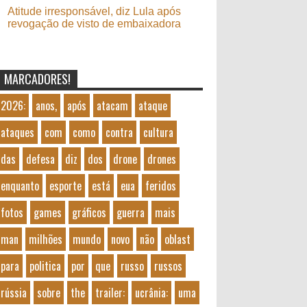
Atitude irresponsável, diz Lula após
revogação de visto de embaixadora
MARCADORES!
2026:
anos,
após
atacam
ataque
ataques
com
como
contra
cultura
das
defesa
diz
dos
drone
drones
enquanto
esporte
está
eua
feridos
fotos
games
gráficos
guerra
mais
man
milhões
mundo
novo
não
oblast
para
politica
por
que
russo
russos
rússia
sobre
the
trailer:
ucrânia:
uma