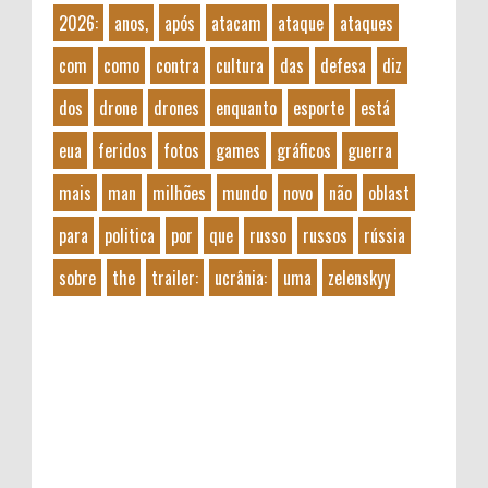
2026:
anos,
após
atacam
ataque
ataques
com
como
contra
cultura
das
defesa
diz
dos
drone
drones
enquanto
esporte
está
eua
feridos
fotos
games
gráficos
guerra
mais
man
milhões
mundo
novo
não
oblast
para
politica
por
que
russo
russos
rússia
sobre
the
trailer:
ucrânia:
uma
zelenskyy