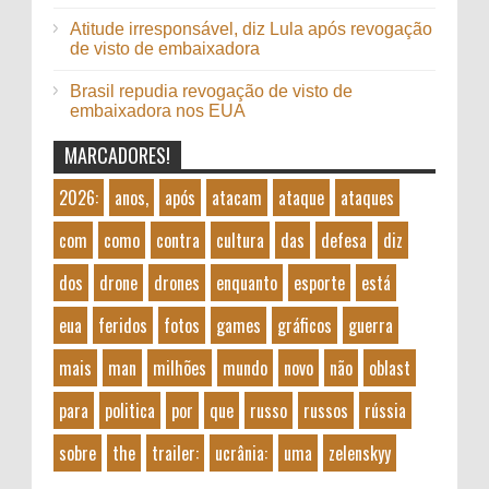
Atitude irresponsável, diz Lula após revogação
de visto de embaixadora
Brasil repudia revogação de visto de
embaixadora nos EUA
MARCADORES!
2026:
anos,
após
atacam
ataque
ataques
com
como
contra
cultura
das
defesa
diz
dos
drone
drones
enquanto
esporte
está
eua
feridos
fotos
games
gráficos
guerra
mais
man
milhões
mundo
novo
não
oblast
para
politica
por
que
russo
russos
rússia
sobre
the
trailer:
ucrânia:
uma
zelenskyy