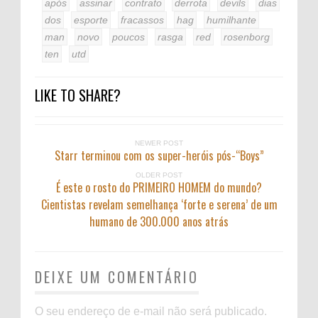
após
assinar
contrato
derrota
devils
dias
dos
esporte
fracassos
hag
humilhante
man
novo
poucos
rasga
red
rosenborg
ten
utd
LIKE TO SHARE?
NEWER POST
Starr terminou com os super-heróis pós-“Boys”
OLDER POST
É este o rosto do PRIMEIRO HOMEM do mundo?
Cientistas revelam semelhança ‘forte e serena’ de um
humano de 300.000 anos atrás
DEIXE UM COMENTÁRIO
O seu endereço de e-mail não será publicado.