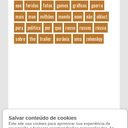
eua
feridos
fotos
games
gráficos
guerra
mais
man
milhões
mundo
novo
não
oblast
para
politica
por
que
russo
russos
rússia
sobre
the
trailer:
ucrânia:
uma
zelenskyy
Salvar conteúdo de cookies
Este site usa cookies para aprimorar sua experiência de