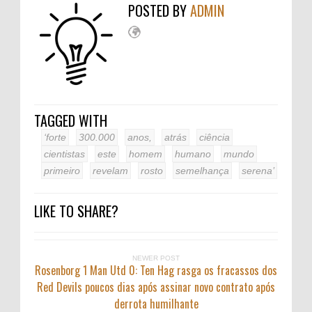
POSTED BY
ADMIN
TAGGED WITH
‘forte
300.000
anos,
atrás
ciência
cientistas
este
homem
humano
mundo
primeiro
revelam
rosto
semelhança
serena’
LIKE TO SHARE?
NEWER POST
Rosenborg 1 Man Utd 0: Ten Hag rasga os fracassos dos
Red Devils poucos dias após assinar novo contrato após
derrota humilhante