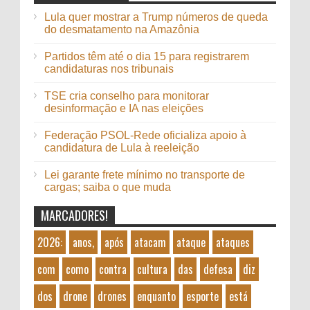
Lula quer mostrar a Trump números de queda
do desmatamento na Amazônia
Partidos têm até o dia 15 para registrarem
candidaturas nos tribunais
TSE cria conselho para monitorar
desinformação e IA nas eleições
Federação PSOL-Rede oficializa apoio à
candidatura de Lula à reeleição
Lei garante frete mínimo no transporte de
cargas; saiba o que muda
MARCADORES!
2026:
anos,
após
atacam
ataque
ataques
com
como
contra
cultura
das
defesa
diz
dos
drone
drones
enquanto
esporte
está