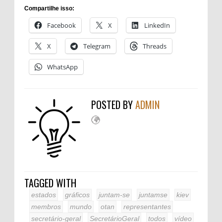
Compartilhe isso:
Facebook
X
LinkedIn
X
Telegram
Threads
WhatsApp
POSTED BY
ADMIN
TAGGED WITH
estados
gráficos
juntam-se
juntamse
kiev
membros
mundo
otan
representantes
secretário-geral
SecretárioGeral
todos
vídeo