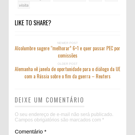
visita
LIKE TO SHARE?
NEWER POST
Alcolumbre sugere “melhorar” 6×1 e quer passar PEC por
comissões
OLDER POST
Alemanha vê janela de oportunidade para o diálogo da UE
com a Rússia sobre o fim da guerra – Reuters
DEIXE UM COMENTÁRIO
O seu endereço de e-mail não será publicado.
Campos obrigatórios são marcados com
*
Comentário
*