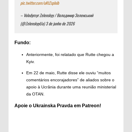
pic.twitter.com/uKtZspIxib
– Volodymyr Zelenskyy / Володимир Зеленський
(@ZelenskyyUa) 3 de junho de 2026
Fundo:
Anteriormente, foi relatado que
Rutte chegou a
Kyiv
.
Em 22 de maio, Rutte
disse
ele ouviu “muitos
comentários encorajadores” de aliados sobre o
apoio à Ucrânia
durante uma reunião ministerial
da OTAN.
Apoie o Ukrainska Pravda em
Patreon
!