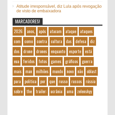
Atitude irresponsável, diz Lula após revogação
de visto de embaixadora
MARCADORES!
2026:
anos,
após
atacam
ataque
ataques
com
como
contra
cultura
das
defesa
diz
dos
drone
drones
enquanto
esporte
está
eua
feridos
fotos
games
gráficos
guerra
mais
man
milhões
mundo
novo
não
oblast
para
politica
por
que
russo
russos
rússia
sobre
the
trailer:
ucrânia:
uma
zelenskyy