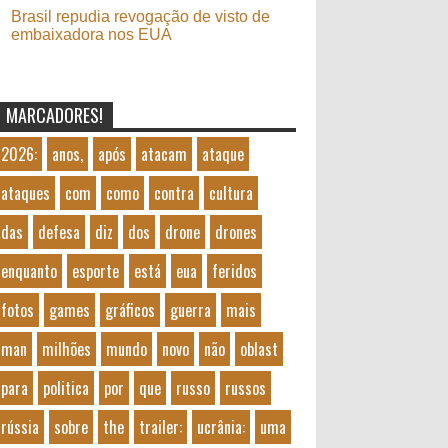
Brasil repudia revogação de visto de
embaixadora nos EUA
MARCADORES!
2026:
anos,
após
atacam
ataque
ataques
com
como
contra
cultura
das
defesa
diz
dos
drone
drones
enquanto
esporte
está
eua
feridos
fotos
games
gráficos
guerra
mais
man
milhões
mundo
novo
não
oblast
para
politica
por
que
russo
russos
rússia
sobre
the
trailer:
ucrânia:
uma