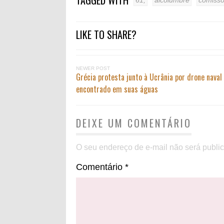
TAGGED WITH
61,
alcolumbre
comiss
LIKE TO SHARE?
NEWER POST
Grécia protesta junto à Ucrânia por drone naval
encontrado em suas águas
DEIXE UM COMENTÁRIO
O seu endereço de e-mail não será publi
Comentário
*