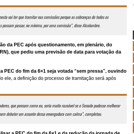
osta vai ter que tramitar nas comissões porque as cobranças de todos os
as possam passar, no mínimo, por uma comissão”, disse Alcolumbre.
ação da PEC após questionamento, em plenário, do
N), que pediu uma previsão de data para votação da
a PEC do fim da 6×1 seja votada “sem pressa”, ouvindo
o ele, a definição do processo de tramitação será após
adores, que pensam como eu, seria muito razoável se o Senado pudesse melhorar
ssem debater um assunto dessa envergadura com calma”, completou.
lisar a PEC do fim da 6×1 e da redução da jornada de