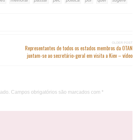
ões
melhorar
passar
pec
politica
por
quer
sugere
OLDER POST
Representantes de todos os estados membros da OTAN
juntam-se ao secretário-geral em visita a Kiev – vídeo
cado.
Campos obrigatórios são marcados com
*