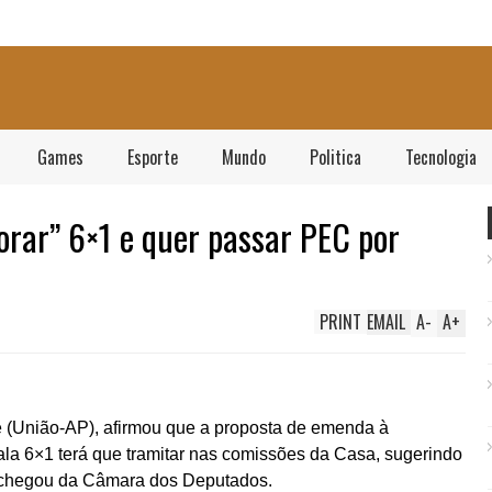
Games
Esporte
Mundo
Politica
Tecnologia
rar” 6×1 e quer passar PEC por
PRINT
EMAIL
A
-
A
+
 (União-AP), afirmou que a proposta de emenda à
la 6×1 terá que tramitar nas comissões da Casa, sugerindo
e chegou da Câmara dos Deputados.