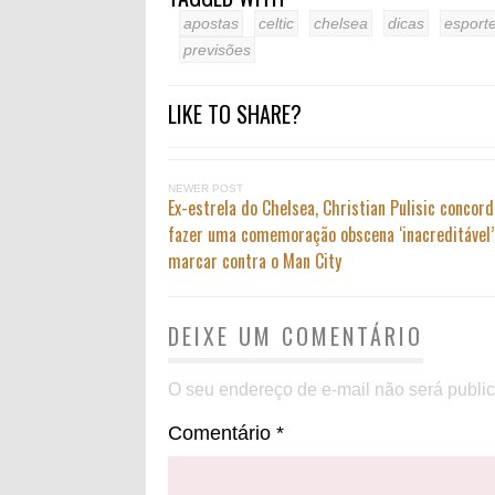
apostas
celtic
chelsea
dicas
esport
previsões
LIKE TO SHARE?
NEWER POST
Ex-estrela do Chelsea, Christian Pulisic concor
fazer uma comemoração obscena ‘inacreditável’
marcar contra o Man City
DEIXE UM COMENTÁRIO
O seu endereço de e-mail não será publi
Comentário
*