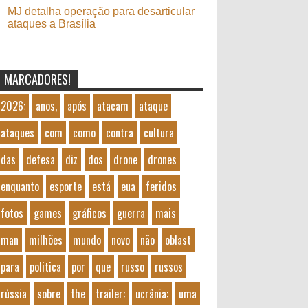
MJ detalha operação para desarticular
ataques a Brasília
MARCADORES!
2026:
anos,
após
atacam
ataque
ataques
com
como
contra
cultura
das
defesa
diz
dos
drone
drones
enquanto
esporte
está
eua
feridos
fotos
games
gráficos
guerra
mais
man
milhões
mundo
novo
não
oblast
para
politica
por
que
russo
russos
rússia
sobre
the
trailer:
ucrânia:
uma