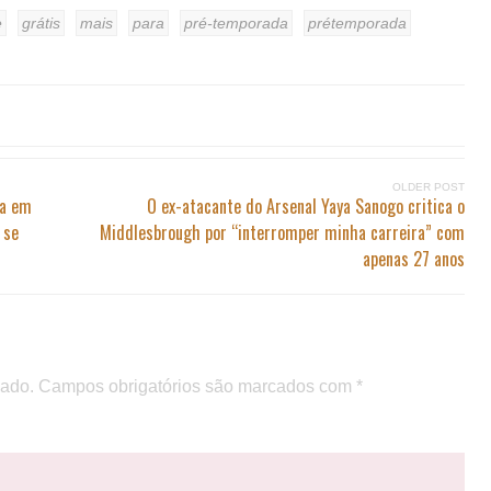
e
grátis
mais
para
pré-temporada
prétemporada
OLDER POST
da em
O ex-atacante do Arsenal Yaya Sanogo critica o
 se
Middlesbrough por “interromper minha carreira” com
apenas 27 anos
cado.
Campos obrigatórios são marcados com
*