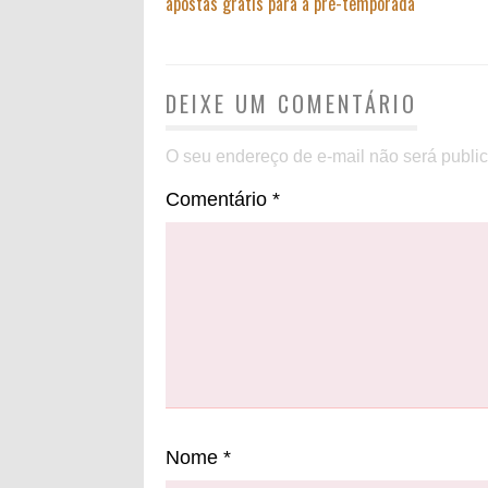
apostas grátis para a pré-temporada
DEIXE UM COMENTÁRIO
O seu endereço de e-mail não será publi
Comentário
*
Nome
*