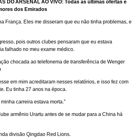
DO ARSENAL AO VIVO: Todas as últimas ofertas e
mores dos Emirados
na França. Eles me disseram que eu não tinha problemas, e
gresso, pois outros clubes pensaram que eu estava
via falhado no meu exame médico.
eação chocada ao telefonema de transferência de Wenger
e
sse em mim acreditaram nesses relatórios, e isso fez com
e. Eu tinha 27 anos na época.
 minha carreira estava morta.”
lube armênio Urartu antes de se mudar para a China há
unda divisão Qingdao Red Lions.