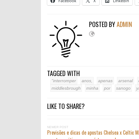
Facebook
X
LinkedIn
POSTED BY
ADMIN
TAGGED WITH
“interromper
anos,
apenas
arsenal
middlesbrough
minha
por
sanogo
y
LIKE TO SHARE?
NEWER POST
Previsões e dicas de apostas Chelsea x Celtic 