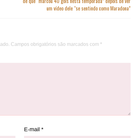
de que “marcou 40 gols nesta temporada” depois de ver
um vídeo dele “se sentindo como Maradona”
cado.
Campos obrigatórios são marcados com
*
E-mail
*