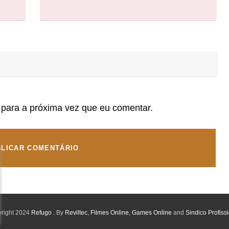
para a próxima vez que eu comentar.
right 2024
Refugo
. By
Reviltec
,
Filmes Online
,
Games Online
and
Sindico Profiss