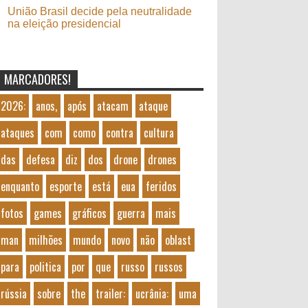
União Brasil decide pela neutralidade
na eleição presidencial
MARCADORES!
2026:
anos,
após
atacam
ataque
ataques
com
como
contra
cultura
das
defesa
diz
dos
drone
drones
enquanto
esporte
está
eua
feridos
fotos
games
gráficos
guerra
mais
man
milhões
mundo
novo
não
oblast
para
politica
por
que
russo
russos
rússia
sobre
the
trailer:
ucrânia:
uma