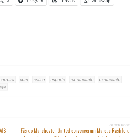
X
Telegram
Threads
WhatsApp
carreira
com
critica
esporte
ex-atacante
exatacante
aya
OLDER POST
MAIS
Fãs do Manchester United convenceram Marcus Rashford