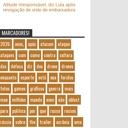
Atitude irresponsável, diz Lula após
revogação de visto de embaixadora
MARCADORES!
2026:
anos,
após
atacam
ataque
ataques
com
como
contra
cultura
das
defesa
diz
dos
drone
drones
enquanto
esporte
está
eua
feridos
fotos
games
gráficos
guerra
mais
man
milhões
mundo
novo
não
oblast
para
politica
por
que
russo
russos
rússia
sobre
the
trailer:
ucrânia:
uma