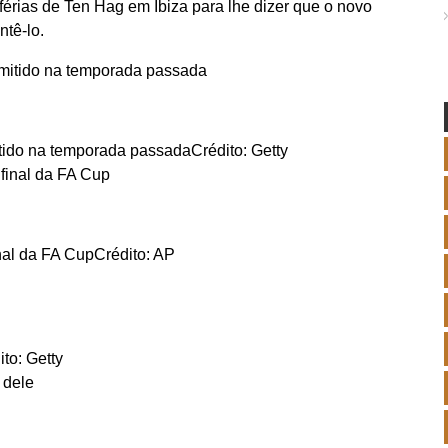
férias de Ten Hag em Ibiza para lhe dizer que o novo
ntê-lo.
itido na temporada passada
Crédito: Getty
inal da FA Cup
Crédito: AP
ito: Getty