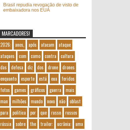
Brasil repudia revogação de visto de
embaixadora nos EUA
MARCADORES!
2026:
anos,
após
atacam
ataque
ataques
com
como
contra
cultura
das
defesa
diz
dos
drone
drones
enquanto
esporte
está
eua
feridos
fotos
games
gráficos
guerra
mais
man
milhões
mundo
novo
não
oblast
para
politica
por
que
russo
russos
rússia
sobre
the
trailer:
ucrânia:
uma