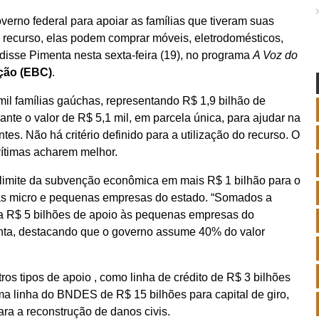
overno federal para apoiar as famílias que tiveram suas
 recurso, elas podem comprar móveis, eletrodomésticos,
disse Pimenta nesta sexta-feira (19), no programa
A Voz do
ção (EBC)
.
mil famílias gaúchas, representando R$ 1,9 bilhão de
ante o valor de R$ 5,1 mil, em parcela única, para ajudar na
s. Não há critério definido para a utilização do recurso. O
vítimas acharem melhor.
imite da subvenção econômica em mais R$ 1 bilhão para o
às micro e pequenas empresas do estado. “Somados a
o a R$ 5 bilhões de apoio às pequenas empresas do
enta, destacando que o governo assume 40% do valor
os tipos de apoio , como linha de crédito de R$ 3 bilhões
a linha do BNDES de R$ 15 bilhões para capital de giro,
ra a reconstrução de danos civis.