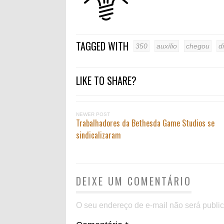
TAGGED WITH
350
auxílio
chegou
d
LIKE TO SHARE?
NEWER POST
Trabalhadores da Bethesda Game Studios se
sindicalizaram
DEIXE UM COMENTÁRIO
O seu endereço de e-mail não será publi