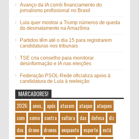
Avanço da IA corrói financiamento do
jornalismo profissional no Brasil
Lula quer mostrar a Trump números de queda
do desmatamento na Amazônia
Partidos têm até o dia 15 para registrarem
candidaturas nos tribunais
TSE cria conselho para monitorar
desinformação e IA nas eleições
Federação PSOL-Rede oficializa apoio à
candidatura de Lula à reeleição
MARCADORES!
2026:
anos,
após
atacam
ataque
ataques
com
como
contra
cultura
das
defesa
diz
dos
drone
drones
enquanto
esporte
está