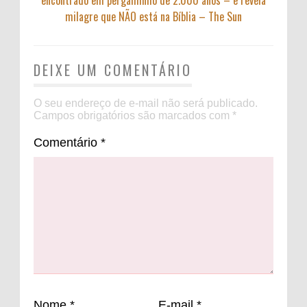
encontrado em pergaminho de 2.000 anos – e revela
milagre que NÃO está na Bíblia – The Sun
DEIXE UM COMENTÁRIO
O seu endereço de e-mail não será publicado.
Campos obrigatórios são marcados com
*
Comentário
*
Nome
*
E-mail
*