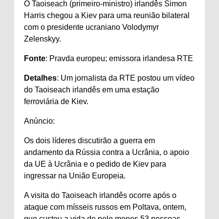
O Taoiseach (primeiro-ministro) irlandês Simon
Harris chegou a Kiev para uma reunião bilateral
com o presidente ucraniano Volodymyr
Zelenskyy.
Fonte
: Pravda europeu; emissora irlandesa RTE
Detalhes
: Um jornalista da RTE postou um vídeo
do Taoiseach irlandês em uma estação
ferroviária de Kiev.
Anúncio:
Os dois líderes discutirão a guerra em
andamento da Rússia contra a Ucrânia, o apoio
da UE à Ucrânia e o pedido de Kiev para
ingressar na União Europeia.
A visita do Taoiseach irlandês ocorre após o
ataque com mísseis russos em Poltava, ontem,
que custou a vida de pelo menos 53 pessoas.