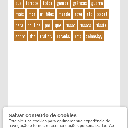
eua
feridos
fotos
games
gráficos
guerra
mais
man
milhões
mundo
novo
não
oblast
para
politica
por
que
russo
russos
rússia
sobre
the
trailer:
ucrânia:
uma
zelenskyy
Salvar conteúdo de cookies
Este site usa cookies para aprimorar sua experiência de
navegação e fornecer recomendações personalizadas. Ao