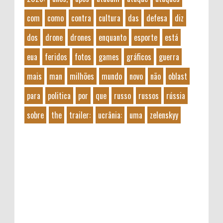
com
como
contra
cultura
das
defesa
diz
dos
drone
drones
enquanto
esporte
está
eua
feridos
fotos
games
gráficos
guerra
mais
man
milhões
mundo
novo
não
oblast
para
politica
por
que
russo
russos
rússia
sobre
the
trailer:
ucrânia:
uma
zelenskyy