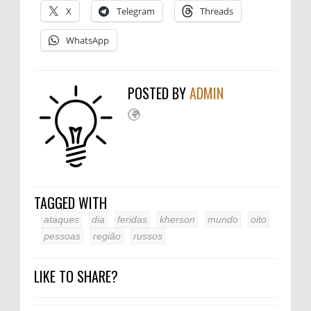
X
Telegram
Threads
WhatsApp
POSTED BY
ADMIN
TAGGED WITH
ataques
dia
feridas
kherson
mundo
oito
pessoas
região
russos
LIKE TO SHARE?