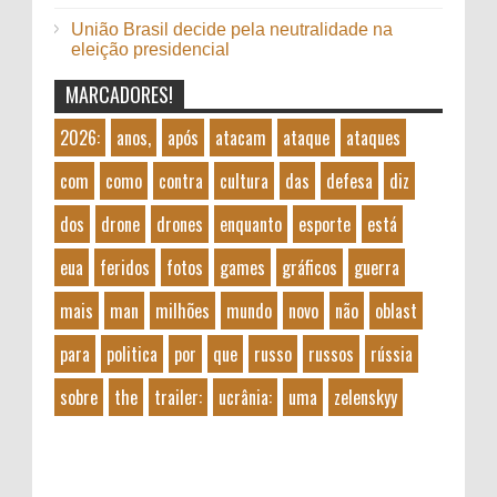
União Brasil decide pela neutralidade na
eleição presidencial
MARCADORES!
2026:
anos,
após
atacam
ataque
ataques
com
como
contra
cultura
das
defesa
diz
dos
drone
drones
enquanto
esporte
está
eua
feridos
fotos
games
gráficos
guerra
mais
man
milhões
mundo
novo
não
oblast
para
politica
por
que
russo
russos
rússia
sobre
the
trailer:
ucrânia:
uma
zelenskyy