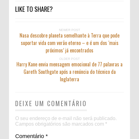
LIKE TO SHARE?
NEWER POST
Nasa descobre planeta semelhante à Terra que pode
suportar vida com verão eterno – e é um dos ‘mais
próximos’ já encontrados
OLDER POST
Harry Kane envia mensagem emocional de 77 palavras a
Gareth Southgate após a renúncia do técnico da
Inglaterra
DEIXE UM COMENTÁRIO
O seu endereço de e-mail não será publicado.
Campos obrigatórios são marcados com
*
Comentário
*