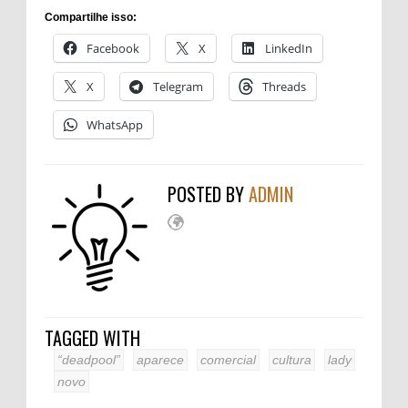
Compartilhe isso:
Facebook
X
LinkedIn
X
Telegram
Threads
WhatsApp
POSTED BY
ADMIN
TAGGED WITH
“deadpool”
aparece
comercial
cultura
lady
novo