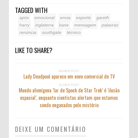
TAGGED WITH
após
emocional
envia
esporte
gareth
harry
inglaterra
kane
mensagem
palavras
renúncia
southgate
técnico
LIKE TO SHARE?
NEWER POST
Lady Deadpool aparece em novo comercial de TV
OLDER POST
Mundo alienígena ‘lar de Spock de Star Trek’ é ‘ilusão
espacial’, enquanto cientistas alertam que estamos
sendo enganados pelo mistério
DEIXE UM COMENTÁRIO