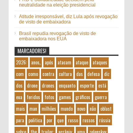
neutralidade na eleição presidencial
Atitude irresponsável, diz Lula após revogação
de visto de embaixadora
Brasil repudia revogação de visto de
embaixadora nos EUA
MARCADORES!
2026:
anos,
após
atacam
ataque
ataques
com
como
contra
cultura
das
defesa
diz
dos
drone
drones
enquanto
esporte
está
eua
feridos
fotos
games
gráficos
guerra
mais
man
milhões
mundo
novo
não
oblast
para
politica
por
que
russo
russos
rússia
sobre
the
trailer:
ucrânia:
uma
zelenskyy