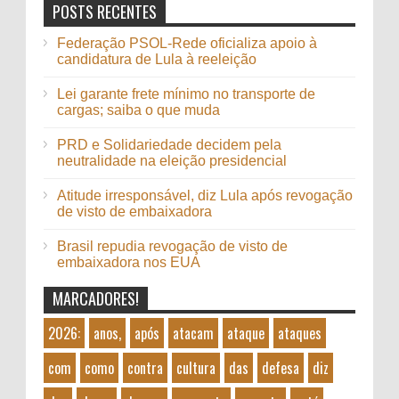
POSTS RECENTES
Federação PSOL-Rede oficializa apoio à
candidatura de Lula à reeleição
Lei garante frete mínimo no transporte de
cargas; saiba o que muda
PRD e Solidariedade decidem pela
neutralidade na eleição presidencial
Atitude irresponsável, diz Lula após revogação
de visto de embaixadora
Brasil repudia revogação de visto de
embaixadora nos EUA
MARCADORES!
2026:
anos,
após
atacam
ataque
ataques
com
como
contra
cultura
das
defesa
diz