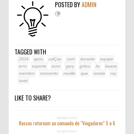
POSTED BY
ADMIN
TAGGED WITH
2024
após
calÇas
com
durante
equipe
erro
esporte
euro
gary
gritou
itv
keane
membro
momento
neville
que
revela
roy
suas
LIKE TO SHARE?
NEWER POST
Russos retornam ao comando de “Vingadores” 5 e 6
OLDER POST