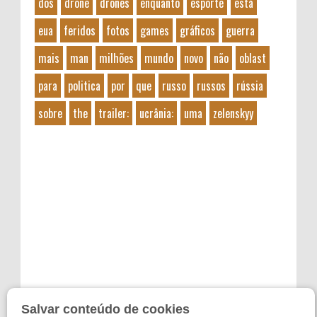
dos
drone
drones
enquanto
esporte
está
eua
feridos
fotos
games
gráficos
guerra
mais
man
milhões
mundo
novo
não
oblast
para
politica
por
que
russo
russos
rússia
sobre
the
trailer:
ucrânia:
uma
zelenskyy
Salvar conteúdo de cookies