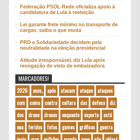
Federação PSOL-Rede oficializa apoio à
candidatura de Lula à reeleição
Lei garante frete mínimo no transporte de
cargas; saiba o que muda
PRD e Solidariedade decidem pela
neutralidade na eleição presidencial
Atitude irresponsável, diz Lula após
revogação de visto de embaixadora
MARCADORES!
2026:
anos,
após
atacam
ataque
ataques
com
como
contra
cultura
das
defesa
diz
dos
drone
drones
enquanto
esporte
está
eua
feridos
fotos
games
gráficos
guerra
mais
man
milhões
mundo
novo
não
oblast