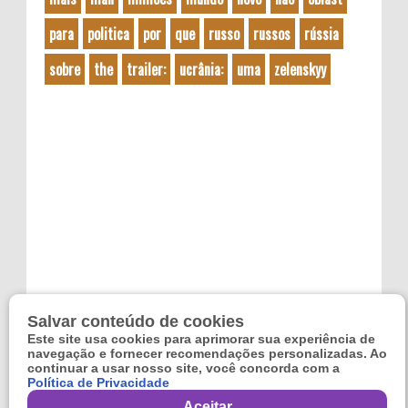
para
politica
por
que
russo
russos
rússia
sobre
the
trailer:
ucrânia:
uma
zelenskyy
Salvar conteúdo de cookies
Este site usa cookies para aprimorar sua experiência de
navegação e fornecer recomendações personalizadas. Ao
continuar a usar nosso site, você concorda com a
Política de Privacidade
Copyright 2024
Refugo
. By
Reviltec
Aceitar
,
Filmes Online
,
Games Online