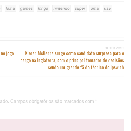
e
falha
games
longa
nintendo
super
uma
us$
OLDER POST
no jogo
Kieran McKenna surge como candidato surpresa para o
cargo na Inglaterra, com o principal tomador de decisões
sendo um grande fã do técnico do Ipswich
cado.
Campos obrigatórios são marcados com
*