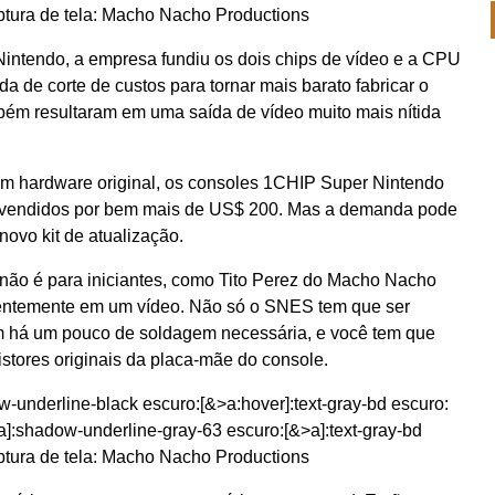
tura de tela: Macho Nacho Productions
Nintendo, a empresa fundiu os dois chips de vídeo e a CPU
a de corte de custos para tornar mais barato fabricar o
ém resultaram em uma saída de vídeo muito mais nítida
 em hardware original, os consoles 1CHIP Super Nintendo
r vendidos por bem mais de US$ 200. Mas a demanda pode
novo kit de atualização.
 não é para iniciantes, como Tito Perez do Macho Nacho
entemente em um vídeo. Não só o SNES tem que ser
há um pouco de soldagem necessária, e você tem que
sistores originais da placa-mãe do console.
w-underline-black escuro:[&>a:hover]:text-gray-bd escuro:
]:shadow-underline-gray-63 escuro:[&>a]:text-gray-bd
tura de tela: Macho Nacho Productions