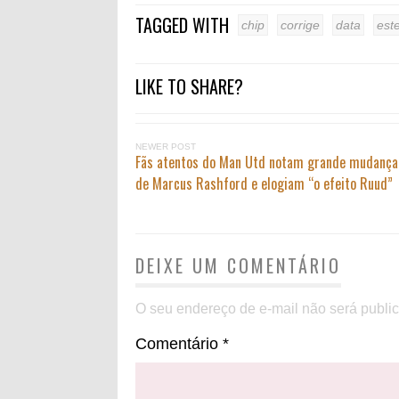
TAGGED WITH
chip
corrige
data
est
LIKE TO SHARE?
NEWER POST
Fãs atentos do Man Utd notam grande mudança 
de Marcus Rashford e elogiam “o efeito Ruud”
DEIXE UM COMENTÁRIO
O seu endereço de e-mail não será publi
Comentário
*