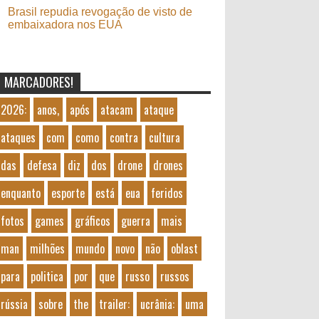
Brasil repudia revogação de visto de
embaixadora nos EUA
MARCADORES!
2026:
anos,
após
atacam
ataque
ataques
com
como
contra
cultura
das
defesa
diz
dos
drone
drones
enquanto
esporte
está
eua
feridos
fotos
games
gráficos
guerra
mais
man
milhões
mundo
novo
não
oblast
para
politica
por
que
russo
russos
rússia
sobre
the
trailer:
ucrânia:
uma