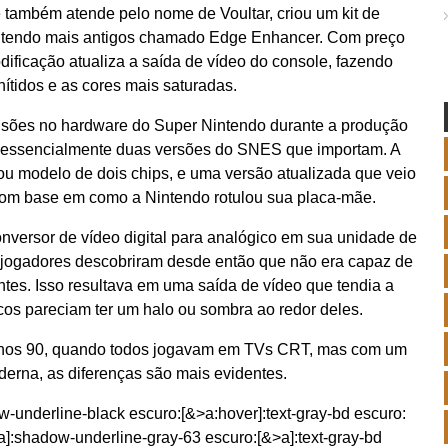
também atende pelo nome de Voultar, criou um kit de
ntendo mais antigos chamado Edge Enhancer. Com preço
dificação atualiza a saída de vídeo do console, fazendo
ítidos e as cores mais saturadas.
visões no hardware do Super Nintendo durante a produção
em essencialmente duas versões do SNES que importam. A
u modelo de dois chips, e uma versão atualizada que veio
om base em como a Nintendo rotulou sua placa-mãe.
versor de vídeo digital para analógico em sua unidade de
jogadores descobriram desde então que não era capaz de
entes. Isso resultava em uma saída de vídeo que tendia a
cos pareciam ter um halo ou sombra ao redor deles.
 anos 90, quando todos jogavam em TVs CRT, mas com um
erna, as diferenças são mais evidentes.
w-underline-black escuro:[&>a:hover]:text-gray-bd escuro:
]:shadow-underline-gray-63 escuro:[&>a]:text-gray-bd