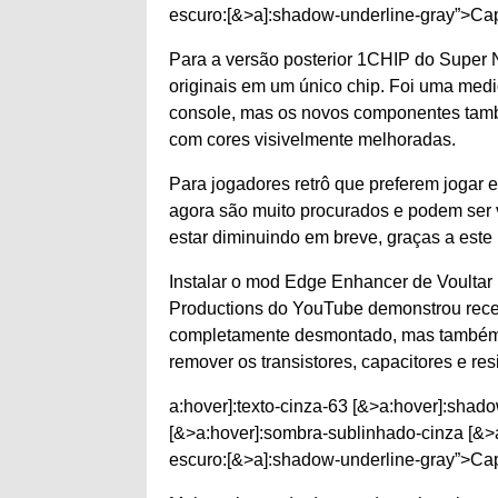
escuro:[&>a]:shadow-underline-gray”>Cap
Para a versão posterior 1CHIP do Super 
originais em um único chip. Foi uma medid
console, mas os novos componentes tamb
com cores visivelmente melhoradas.
Para jogadores retrô que preferem jogar
agora são muito procurados e podem se
estar diminuindo em breve, graças a este 
Instalar o mod Edge Enhancer de Voultar
Productions do YouTube demonstrou rec
completamente desmontado, mas também 
remover os transistores, capacitores e re
a:hover]:texto-cinza-63 [&>a:hover]:shado
[&>a:hover]:sombra-sublinhado-cinza [&>a
escuro:[&>a]:shadow-underline-gray”>Cap