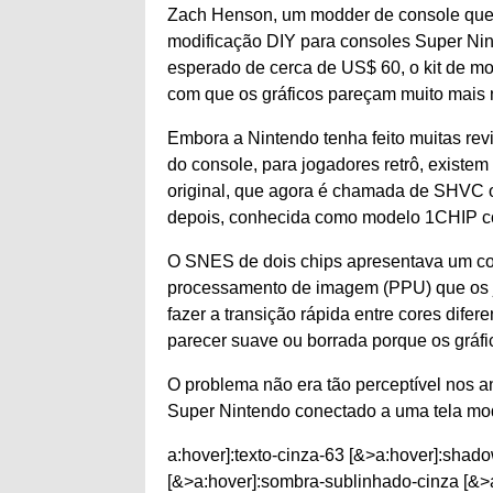
Zach Henson, um modder de console que 
modificação DIY para consoles Super Ni
esperado de cerca de US$ 60, o kit de mo
com que os gráficos pareçam muito mais n
Embora a Nintendo tenha feito muitas re
do console, para jogadores retrô, exist
original, que agora é chamada de SHVC o
depois, conhecida como modelo 1CHIP c
O SNES de dois chips apresentava um con
processamento de imagem (PPU) que os 
fazer a transição rápida entre cores difer
parecer suave ou borrada porque os gráfi
O problema não era tão perceptível nos
Super Nintendo conectado a uma tela mod
a:hover]:texto-cinza-63 [&>a:hover]:shado
[&>a:hover]:sombra-sublinhado-cinza [&>a