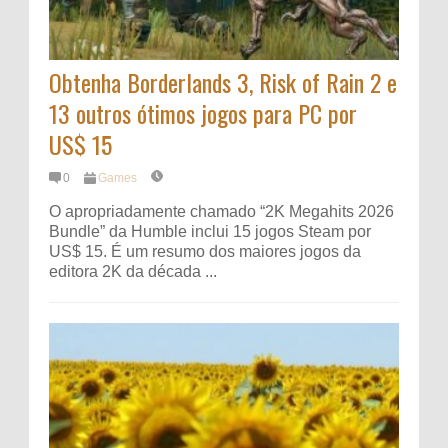
Obtenha Borderlands 3, Risk of Rain 2 e
13 outros ótimos jogos para PC por
US$ 15
0
Games
O apropriadamente chamado “2K Megahits 2026
Bundle” da Humble inclui 15 jogos Steam por
US$ 15. É um resumo dos maiores jogos da
editora 2K da década ...