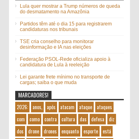
Lula quer mostrar a Trump números de queda
do desmatamento na Amazônia
Partidos têm até o dia 15 para registrarem
candidaturas nos tribunais
TSE cria conselho para monitorar
desinformação e IA nas eleições
Federação PSOL-Rede oficializa apoio à
candidatura de Lula à reeleição
Lei garante frete mínimo no transporte de
cargas; saiba o que muda
MARCADORES!
2026:
anos,
após
atacam
ataque
ataques
com
como
contra
cultura
das
defesa
diz
dos
drone
drones
enquanto
esporte
está