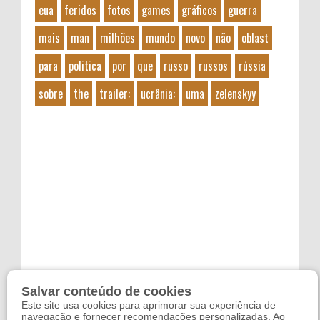
eua
feridos
fotos
games
gráficos
guerra
mais
man
milhões
mundo
novo
não
oblast
para
politica
por
que
russo
russos
rússia
sobre
the
trailer:
ucrânia:
uma
zelenskyy
Salvar conteúdo de cookies
Este site usa cookies para aprimorar sua experiência de
navegação e fornecer recomendações personalizadas. Ao