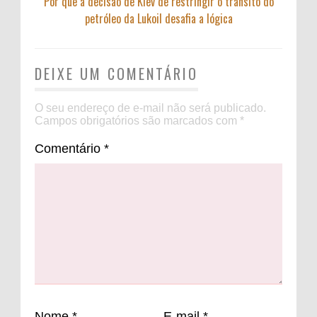
Por que a decisão de Kiev de restringir o trânsito do
petróleo da Lukoil desafia a lógica
DEIXE UM COMENTÁRIO
O seu endereço de e-mail não será publicado.
Campos obrigatórios são marcados com
*
Comentário
*
Nome
*
E-mail
*