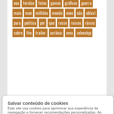
eua
feridos
fotos
games
gráficos
guerra
mais
man
milhões
mundo
novo
não
oblast
para
politica
por
que
russo
russos
rússia
sobre
the
trailer:
ucrânia:
uma
zelenskyy
Salvar conteúdo de cookies
Este site usa cookies para aprimorar sua experiência de
navegação e fornecer recomendações personalizadas. Ao