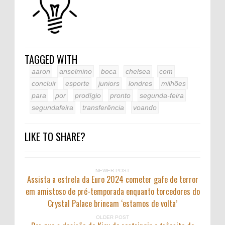
TAGGED WITH
aaron
anselmino
boca
chelsea
com
concluir
esporte
juniors
londres
milhões
para
por
prodígio
pronto
segunda-feira
segundafeira
transferência
voando
LIKE TO SHARE?
NEWER POST
Assista a estrela da Euro 2024 cometer gafe de terror
em amistoso de pré-temporada enquanto torcedores do
Crystal Palace brincam ‘estamos de volta’
OLDER POST