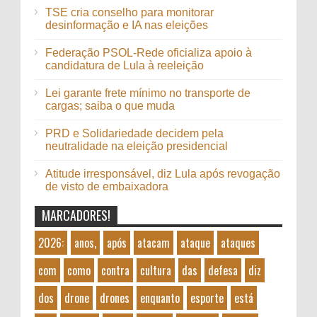
TSE cria conselho para monitorar
desinformação e IA nas eleições
Federação PSOL-Rede oficializa apoio à
candidatura de Lula à reeleição
Lei garante frete mínimo no transporte de
cargas; saiba o que muda
PRD e Solidariedade decidem pela
neutralidade na eleição presidencial
Atitude irresponsável, diz Lula após revogação
de visto de embaixadora
MARCADORES!
2026:
anos,
após
atacam
ataque
ataques
com
como
contra
cultura
das
defesa
diz
dos
drone
drones
enquanto
esporte
está