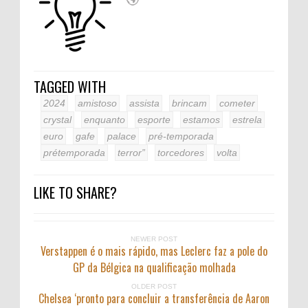
TAGGED WITH
2024
amistoso
assista
brincam
cometer
crystal
enquanto
esporte
estamos
estrela
euro
gafe
palace
pré-temporada
prétemporada
terror”
torcedores
volta
LIKE TO SHARE?
NEWER POST
Verstappen é o mais rápido, mas Leclerc faz a pole do
GP da Bélgica na qualificação molhada
OLDER POST
Chelsea ‘pronto para concluir a transferência de Aaron