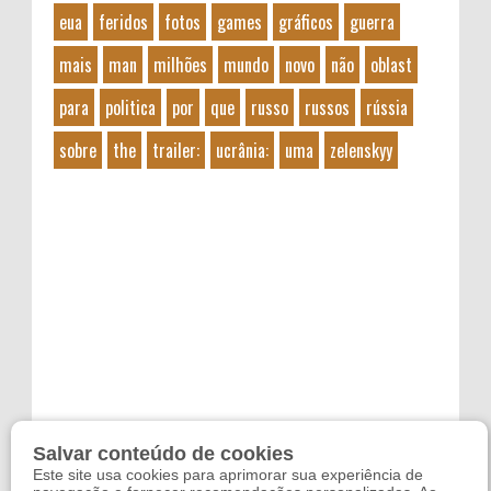
eua
feridos
fotos
games
gráficos
guerra
mais
man
milhões
mundo
novo
não
oblast
para
politica
por
que
russo
russos
rússia
sobre
the
trailer:
ucrânia:
uma
zelenskyy
Salvar conteúdo de cookies
Este site usa cookies para aprimorar sua experiência de