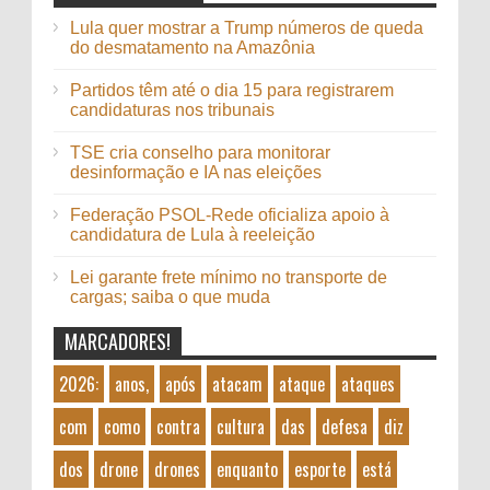
Lula quer mostrar a Trump números de queda
do desmatamento na Amazônia
Partidos têm até o dia 15 para registrarem
candidaturas nos tribunais
TSE cria conselho para monitorar
desinformação e IA nas eleições
Federação PSOL-Rede oficializa apoio à
candidatura de Lula à reeleição
Lei garante frete mínimo no transporte de
cargas; saiba o que muda
MARCADORES!
2026:
anos,
após
atacam
ataque
ataques
com
como
contra
cultura
das
defesa
diz
dos
drone
drones
enquanto
esporte
está