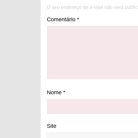
O seu endereço de e-mail não será publi
Comentário
*
Nome
*
Site