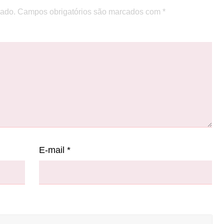
cado.
Campos obrigatórios são marcados com
*
E-mail
*