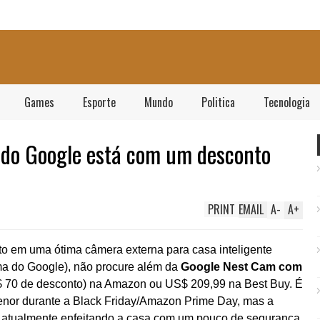
Games
Esporte
Mundo
Politica
Tecnologia
 do Google está com um desconto
PRINT
EMAIL
A
-
A
+
o em uma ótima câmera externa para casa inteligente
ma do Google), não procure além da
Google Nest Cam com
$ 70 de desconto) na Amazon ou US$ 209,99 na Best Buy. É
enor durante a Black Friday/Amazon Prime Day, mas a
er atualmente enfeitando a casa com um pouco de segurança