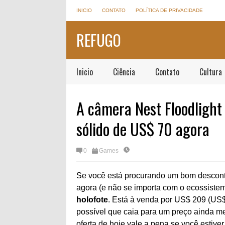
INICIO
CONTATO
POLÍTICA DE PRIVACIDADE
REFUGO
Inicio
Ciência
Contato
Cultura
A câmera Nest Floodlight
sólido de US$ 70 agora
0
Games
Se você está procurando um bom descont
agora (e não se importa com o ecossiste
holofote
. Está à venda por US$ 209 (US
possível que caia para um preço ainda m
oferta de hoje vale a pena se você estiv