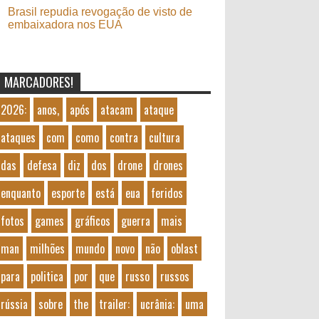
Brasil repudia revogação de visto de
embaixadora nos EUA
MARCADORES!
2026:
anos,
após
atacam
ataque
ataques
com
como
contra
cultura
das
defesa
diz
dos
drone
drones
enquanto
esporte
está
eua
feridos
fotos
games
gráficos
guerra
mais
man
milhões
mundo
novo
não
oblast
para
politica
por
que
russo
russos
rússia
sobre
the
trailer:
ucrânia:
uma