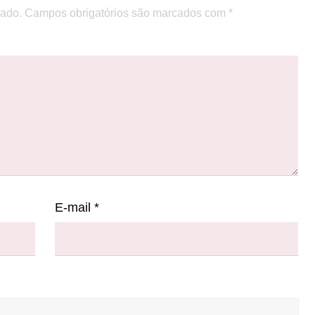
cado.
Campos obrigatórios são marcados com
*
E-mail
*