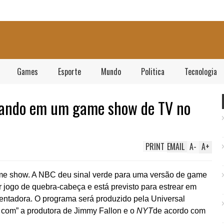
Games
Esporte
Mundo
Politica
Tecnologia
mando em um game show de TV no
PRINT
EMAIL
A
-
A
+
me show. A NBC deu sinal verde para uma versão de game
r jogo de quebra-cabeça e está previsto para estrear em
ntadora. O programa será produzido pela Universal
a com” a produtora de Jimmy Fallon e o
NYT
de acordo com