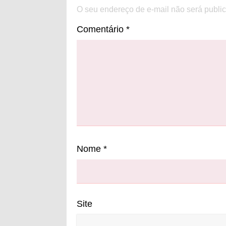
O seu endereço de e-mail não será publi
Comentário
*
Nome
*
Site