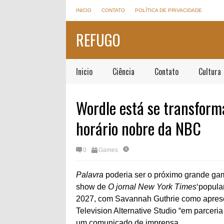
INICIO
CONTATO
POLÍTICA DE PRIVACIDADE
REFUGO
Inicio
Ciência
Contato
Cultura
Wordle está se transfor
horário nobre da NBC
0
Games
Palavra
poderia ser o próximo grande ga
show de
O jornal New York Times
‘popula
2027, com Savannah Guthrie como aprese
Television Alternative Studio “em parceri
um comunicado de imprensa.