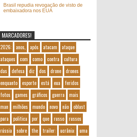
Brasil repudia revogação de visto de
embaixadora nos EUA
MARCADORES!
2026:
anos,
após
atacam
ataque
ataques
com
como
contra
cultura
das
defesa
diz
dos
drone
drones
enquanto
esporte
está
eua
feridos
fotos
games
gráficos
guerra
mais
man
milhões
mundo
novo
não
oblast
para
politica
por
que
russo
russos
rússia
sobre
the
trailer:
ucrânia:
uma