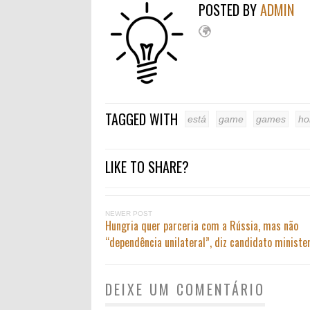
POSTED BY
ADMIN
TAGGED WITH
está
game
games
ho
LIKE TO SHARE?
NEWER POST
Hungria quer parceria com a Rússia, mas não
“dependência unilateral”, diz candidato minister
DEIXE UM COMENTÁRIO