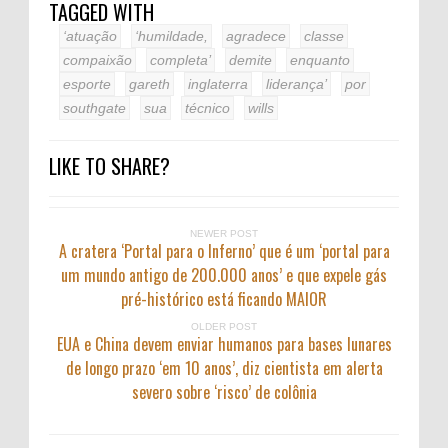
TAGGED WITH
‘atuação
‘humildade,
agradece
classe
compaixão
completa’
demite
enquanto
esporte
gareth
inglaterra
liderança’
por
southgate
sua
técnico
wills
LIKE TO SHARE?
NEWER POST
A cratera ‘Portal para o Inferno’ que é um ‘portal para
um mundo antigo de 200.000 anos’ e que expele gás
pré-histórico está ficando MAIOR
OLDER POST
EUA e China devem enviar humanos para bases lunares
de longo prazo ‘em 10 anos’, diz cientista em alerta
severo sobre ‘risco’ de colônia