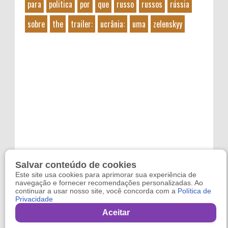
para
politica
por
que
russo
russos
rússia
sobre
the
trailer:
ucrânia:
uma
zelenskyy
Salvar conteúdo de cookies
Este site usa cookies para aprimorar sua experiência de
navegação e fornecer recomendações personalizadas. Ao
continuar a usar nosso site, você concorda com a
Política de
Privacidade
Copyright 2024
Refugo
. By
Reviltec
Aceitar
,
Filmes Online
,
Games Online
and
Sindico Profissional
.