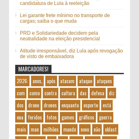
candidatura de Lula à reeleição
Lei garante frete mínimo no transporte de
cargas; saiba o que muda
PRD e Solidariedade decidem pela
neutralidade na eleição presidencial
Atitude irresponsável, diz Lula após revogação
de visto de embaixadora
MARCADORES!
2026:
anos,
após
atacam
ataque
ataques
com
como
contra
cultura
das
defesa
diz
dos
drone
drones
enquanto
esporte
está
eua
feridos
fotos
games
gráficos
guerra
mais
man
milhões
mundo
novo
não
oblast