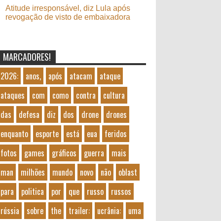
Atitude irresponsável, diz Lula após
revogação de visto de embaixadora
MARCADORES!
2026:
anos,
após
atacam
ataque
ataques
com
como
contra
cultura
das
defesa
diz
dos
drone
drones
enquanto
esporte
está
eua
feridos
fotos
games
gráficos
guerra
mais
man
milhões
mundo
novo
não
oblast
para
politica
por
que
russo
russos
rússia
sobre
the
trailer:
ucrânia:
uma