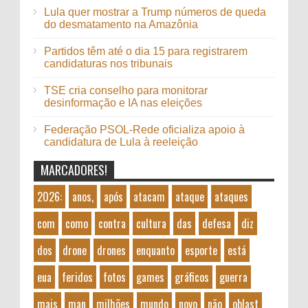
Lula quer mostrar a Trump números de queda
do desmatamento na Amazônia
Partidos têm até o dia 15 para registrarem
candidaturas nos tribunais
TSE cria conselho para monitorar
desinformação e IA nas eleições
Federação PSOL-Rede oficializa apoio à
candidatura de Lula à reeleição
MARCADORES!
2026:
anos,
após
atacam
ataque
ataques
com
como
contra
cultura
das
defesa
diz
dos
drone
drones
enquanto
esporte
está
eua
feridos
fotos
games
gráficos
guerra
mais
man
milhões
mundo
novo
não
oblast