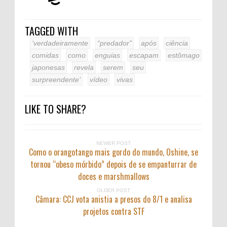
TAGGED WITH
‘verdadeiramente
“predador”
após
ciência
comidas
como
enguias
escapam
estômago
japonesas
revela
serem
seu
surpreendente’
vídeo
vivas
LIKE TO SHARE?
NEWER POST
Como o orangotango mais gordo do mundo, Oshine, se
tornou “obeso mórbido” depois de se empanturrar de
doces e marshmallows
OLDER POST
Câmara: CCJ vota anistia a presos do 8/1 e analisa
projetos contra STF