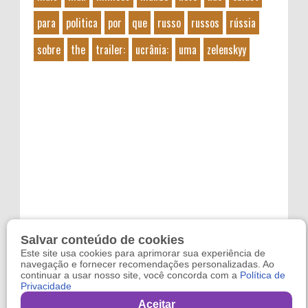
para
politica
por
que
russo
russos
rússia
sobre
the
trailer:
ucrânia:
uma
zelenskyy
Salvar conteúdo de cookies
Este site usa cookies para aprimorar sua experiência de
navegação e fornecer recomendações personalizadas. Ao
continuar a usar nosso site, você concorda com a
Política de
Privacidade
Copyright 2024
Refugo
. By
Reviltec
Aceitar
,
Filmes Online
,
Games Online
and