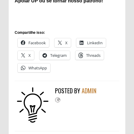
Apoiar
UP ou se tornar
nosso patrono
!
Compartilhe isso:
Facebook
X
LinkedIn
X
Telegram
Threads
WhatsApp
POSTED BY
ADMIN