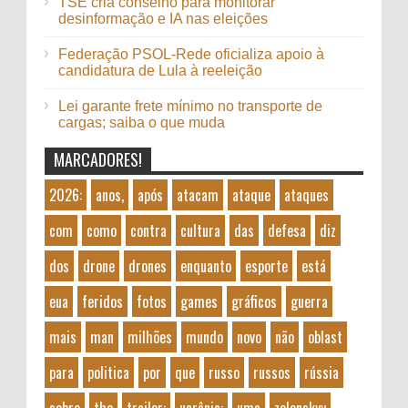
TSE cria conselho para monitorar
desinformação e IA nas eleições
Federação PSOL-Rede oficializa apoio à
candidatura de Lula à reeleição
Lei garante frete mínimo no transporte de
cargas; saiba o que muda
MARCADORES!
2026:
anos,
após
atacam
ataque
ataques
com
como
contra
cultura
das
defesa
diz
dos
drone
drones
enquanto
esporte
está
eua
feridos
fotos
games
gráficos
guerra
mais
man
milhões
mundo
novo
não
oblast
para
politica
por
que
russo
russos
rússia