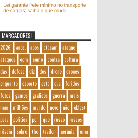
Lei garante frete mínimo no transporte
de cargas; saiba o que muda
MARCADORES!
2026:
anos,
após
atacam
ataque
ataques
com
como
contra
cultura
das
defesa
diz
dos
drone
drones
enquanto
esporte
está
eua
feridos
fotos
games
gráficos
guerra
mais
man
milhões
mundo
novo
não
oblast
para
politica
por
que
russo
russos
rússia
sobre
the
trailer:
ucrânia:
uma