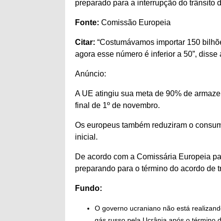
preparado para a interrupção do trânsito 
Fonte:
Comissão Europeia
Citar:
“Costumávamos importar 150 bilhõe
agora esse número é inferior a 50”, diss
Anúncio:
A UE atingiu sua meta de 90% de armaze
final de 1º de novembro.
Os europeus também reduziram o consum
inicial.
De acordo com a Comissária Europeia pa
preparando para o término do acordo de tr
Fundo:
O governo ucraniano não está realizand
gás russo pela Ucrânia após o término d