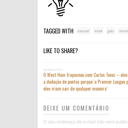
TAGGED WITH
cessar
está
gás
mun
LIKE TO SHARE?
NEWER POST
O West Ham trapaceou com Carlos Tevez – eles
a dedução de pontos porque ‘a Premier League 
eles iriam cair de qualquer maneira’
DEIXE UM COMENTÁRIO
O seu endereço de e-mail não será publi