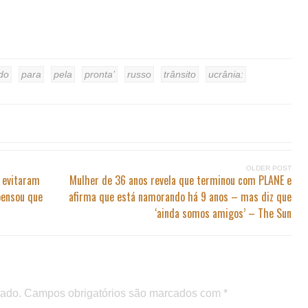
do
para
pela
pronta’
russo
trânsito
ucrânia:
OLDER POST
 evitaram
Mulher de 36 anos revela que terminou com PLANE e
pensou que
afirma que está namorando há 9 anos – mas diz que
‘ainda somos amigos’ – The Sun
cado.
Campos obrigatórios são marcados com
*