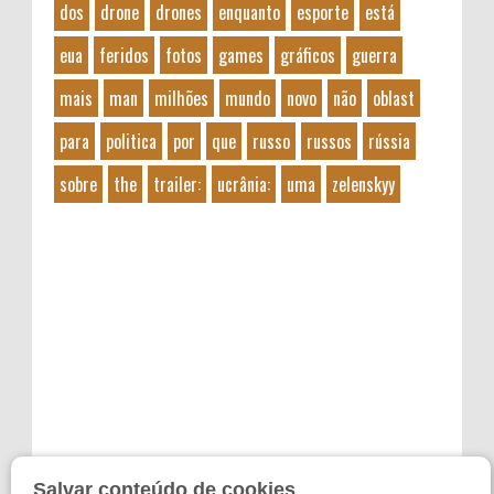
dos
drone
drones
enquanto
esporte
está
eua
feridos
fotos
games
gráficos
guerra
mais
man
milhões
mundo
novo
não
oblast
para
politica
por
que
russo
russos
rússia
sobre
the
trailer:
ucrânia:
uma
zelenskyy
Salvar conteúdo de cookies