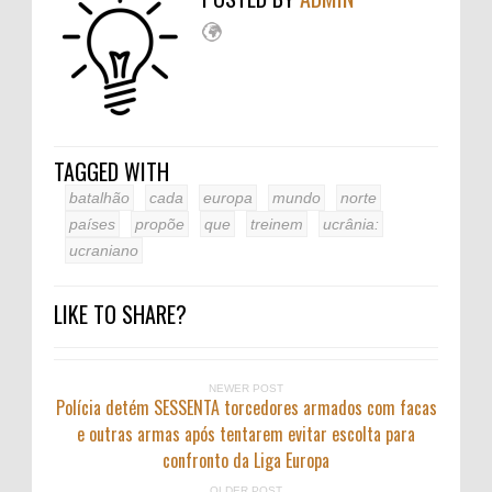
TAGGED WITH
batalhão
cada
europa
mundo
norte
países
propõe
que
treinem
ucrânia:
ucraniano
LIKE TO SHARE?
NEWER POST
Polícia detém SESSENTA torcedores armados com facas
e outras armas após tentarem evitar escolta para
confronto da Liga Europa
OLDER POST