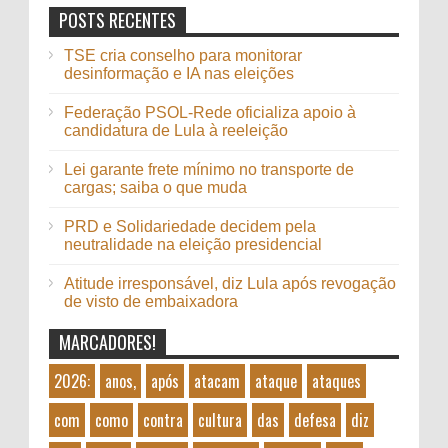
POSTS RECENTES
TSE cria conselho para monitorar
desinformação e IA nas eleições
Federação PSOL-Rede oficializa apoio à
candidatura de Lula à reeleição
Lei garante frete mínimo no transporte de
cargas; saiba o que muda
PRD e Solidariedade decidem pela
neutralidade na eleição presidencial
Atitude irresponsável, diz Lula após revogação
de visto de embaixadora
MARCADORES!
2026:
anos,
após
atacam
ataque
ataques
com
como
contra
cultura
das
defesa
diz