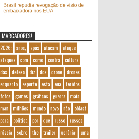
Brasil repudia revogação de visto de
embaixadora nos EUA
MARCADORES!
2026:
anos,
após
atacam
ataque
ataques
com
como
contra
cultura
das
defesa
diz
dos
drone
drones
enquanto
esporte
está
eua
feridos
fotos
games
gráficos
guerra
mais
man
milhões
mundo
novo
não
oblast
para
politica
por
que
russo
russos
rússia
sobre
the
trailer:
ucrânia:
uma