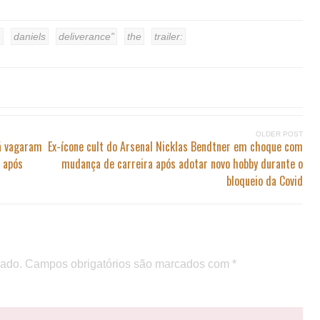
a
daniels
deliverance”
the
trailer:
OLDER POST
já vagaram
Ex-ícone cult do Arsenal Nicklas Bendtner em choque com
s após
mudança de carreira após adotar novo hobby durante o
bloqueio da Covid
cado.
Campos obrigatórios são marcados com
*