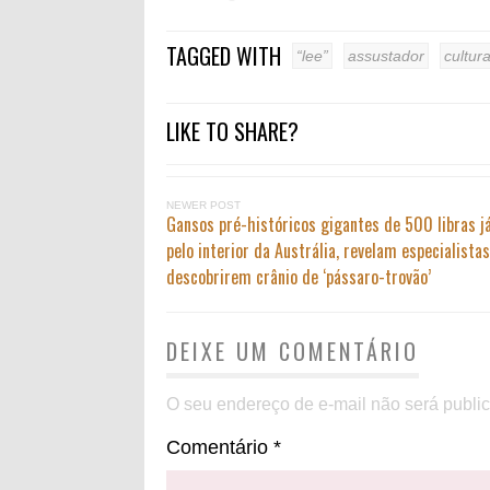
TAGGED WITH
“lee”
assustador
cultur
LIKE TO SHARE?
NEWER POST
Gansos pré-históricos gigantes de 500 libras 
pelo interior da Austrália, revelam especialista
descobrirem crânio de ‘pássaro-trovão’
DEIXE UM COMENTÁRIO
O seu endereço de e-mail não será publi
Comentário
*