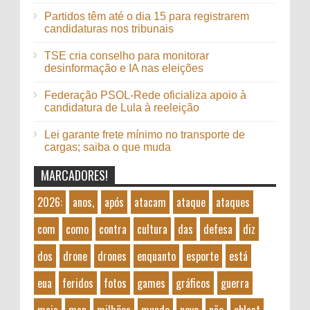
Partidos têm até o dia 15 para registrarem
candidaturas nos tribunais
TSE cria conselho para monitorar
desinformação e IA nas eleições
Federação PSOL-Rede oficializa apoio à
candidatura de Lula à reeleição
Lei garante frete mínimo no transporte de
cargas; saiba o que muda
MARCADORES!
2026:
anos,
após
atacam
ataque
ataques
com
como
contra
cultura
das
defesa
diz
dos
drone
drones
enquanto
esporte
está
eua
feridos
fotos
games
gráficos
guerra