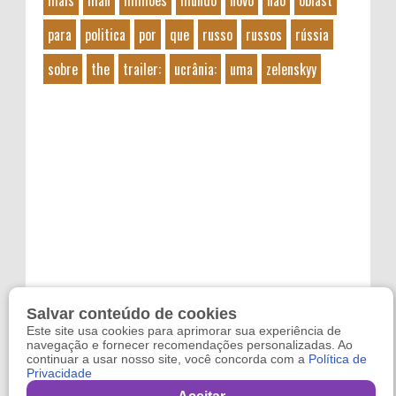
mais
man
milhões
mundo
novo
não
oblast
para
politica
por
que
russo
russos
rússia
sobre
the
trailer:
ucrânia:
uma
zelenskyy
Salvar conteúdo de cookies
Este site usa cookies para aprimorar sua experiência de
navegação e fornecer recomendações personalizadas. Ao
continuar a usar nosso site, você concorda com a
Política de
Privacidade
Copyright 2024
Refugo
. By
Reviltec
,
Filmes Online
,
Games Online
and