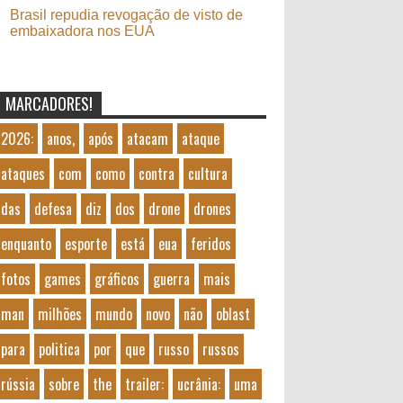
Brasil repudia revogação de visto de
embaixadora nos EUA
MARCADORES!
2026:
anos,
após
atacam
ataque
ataques
com
como
contra
cultura
das
defesa
diz
dos
drone
drones
enquanto
esporte
está
eua
feridos
fotos
games
gráficos
guerra
mais
man
milhões
mundo
novo
não
oblast
para
politica
por
que
russo
russos
rússia
sobre
the
trailer:
ucrânia:
uma