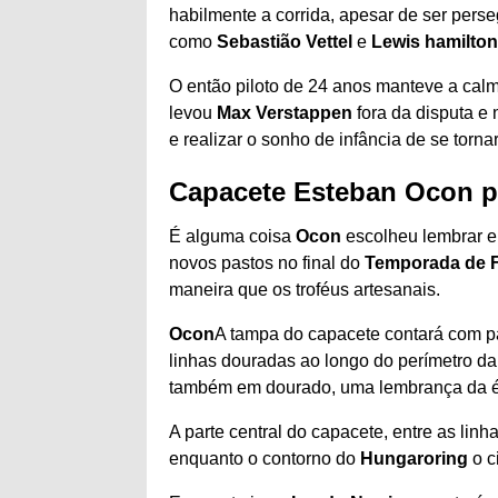
habilmente a corrida, apesar de ser perse
como
Sebastião Vettel
e
Lewis hamilton
O então piloto de 24 anos manteve a calm
levou
Max Verstappen
fora da disputa e 
e realizar o sonho de infância de se to
Capacete Esteban Ocon p
É alguma coisa
Ocon
escolheu lembrar e
novos pastos no final do
Temporada de F
maneira que os troféus artesanais.
Ocon
A tampa do capacete contará com pa
linhas douradas ao longo do perímetro da
também em dourado, uma lembrança da é
A parte central do capacete, entre as lin
enquanto o contorno do
Hungaroring
o c