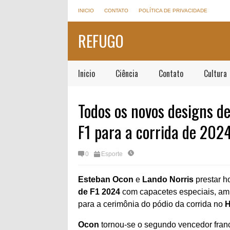
INICIO
CONTATO
POLÍTICA DE PRIVACIDADE
REFUGO
Inicio
Ciência
Contato
Cultura
Todos os novos designs d
F1 para a corrida de 202
0
Esporte
Esteban Ocon
e
Lando Norris
prestar h
de F1 2024
com capacetes especiais, amb
para a cerimônia do pódio da corrida no
H
Ocon
tornou-se o segundo vencedor franc