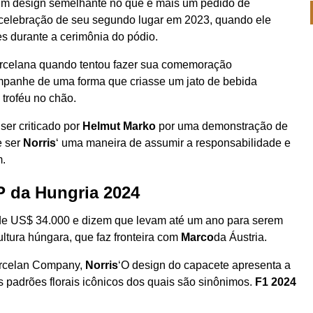
um design semelhante no que é mais um pedido de
 celebração de seu segundo lugar em 2023, quando ele
s durante a cerimônia do pódio.
porcelana quando tentou fazer sua comemoração
ampanhe de uma forma que criasse um jato de bebida
 troféu no chão.
ser criticado por
Helmut Marko
por uma demonstração de
e ser
Norris
‘ uma maneira de assumir a responsabilidade e
m.
P da Hungria 2024
a de US$ 34.000 e dizem que levam até um ano para serem
ltura húngara, que faz fronteira com
Marco
da Áustria.
orcelan Company,
Norris
‘O design do capacete apresenta a
s padrões florais icônicos dos quais são sinônimos.
F1 2024