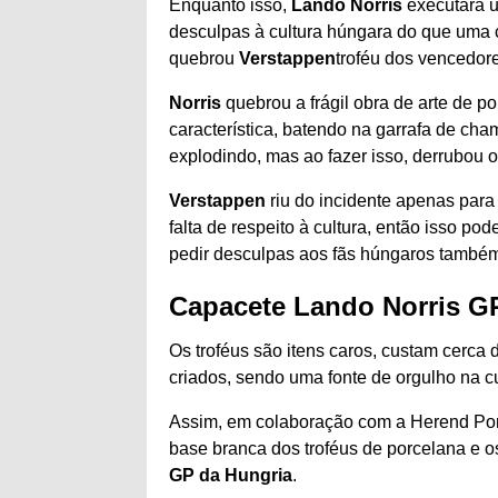
Enquanto isso,
Lando Norris
executará 
desculpas à cultura húngara do que uma
quebrou
Verstappen
troféu dos vencedore
Norris
quebrou a frágil obra de arte de 
característica, batendo na garrafa de ch
explodindo, mas ao fazer isso, derrubou o
Verstappen
riu do incidente apenas para 
falta de respeito à cultura, então isso pod
pedir desculpas aos fãs húngaros també
Capacete Lando Norris G
Os troféus são itens caros, custam cerc
criados, sendo uma fonte de orgulho na cu
Assim, em colaboração com a Herend P
base branca dos troféus de porcelana e o
GP da Hungria
.