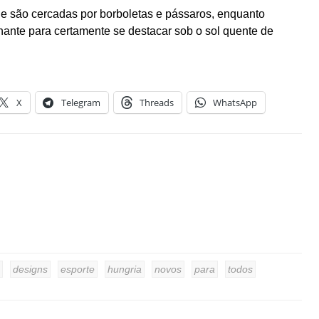
que são cercadas por borboletas e pássaros, enquanto
hante para certamente se destacar sob o sol quente de
X
Telegram
Threads
WhatsApp
designs
esporte
hungria
novos
para
todos