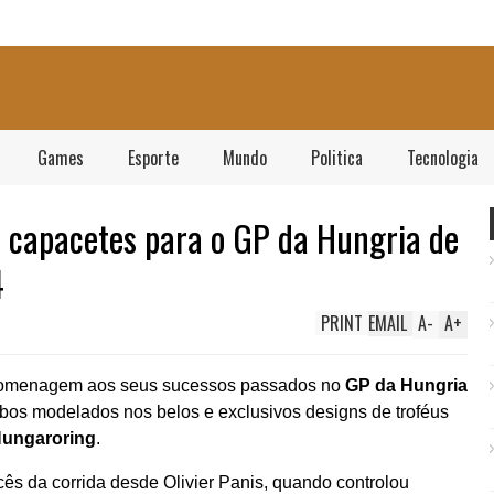
Games
Esporte
Mundo
Politica
Tecnologia
e capacetes para o GP da Hungria de
4
PRINT
EMAIL
A
-
A
+
omenagem aos seus sucessos passados ​​no
GP da Hungria
os modelados nos belos e exclusivos designs de troféus
ungaroring
.
ês da corrida desde Olivier Panis, quando controlou