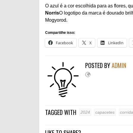
O azul é a cor escolhida para as flores, 
Norris
O logotipo da marca é dourado bril
Mogyorod.
Compartilhe isso:
Facebook
X
LinkedIn
POSTED BY
ADMIN
TAGGED WITH
2024
capacetes
corrida
LIKE TO SHARE?