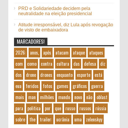
PRD e Solidariedade decidem pela
neutralidade na eleição presidencial
Atitude irresponsável, diz Lula após revogação
de visto de embaixadora
MARCADORES!
2026:
anos,
após
atacam
ataque
ataques
com
como
contra
cultura
das
defesa
diz
dos
drone
drones
enquanto
esporte
está
eua
feridos
fotos
games
gráficos
guerra
mais
man
milhões
mundo
novo
não
oblast
para
politica
por
que
russo
russos
rússia
sobre
the
trailer:
ucrânia:
uma
zelenskyy