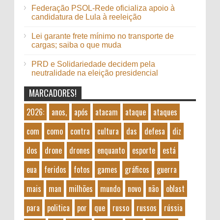
Federação PSOL-Rede oficializa apoio à
candidatura de Lula à reeleição
Lei garante frete mínimo no transporte de
cargas; saiba o que muda
PRD e Solidariedade decidem pela
neutralidade na eleição presidencial
MARCADORES!
2026:
anos,
após
atacam
ataque
ataques
com
como
contra
cultura
das
defesa
diz
dos
drone
drones
enquanto
esporte
está
eua
feridos
fotos
games
gráficos
guerra
mais
man
milhões
mundo
novo
não
oblast
para
politica
por
que
russo
russos
rússia