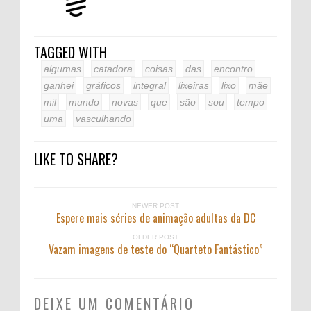
TAGGED WITH
algumas
catadora
coisas
das
encontro
ganhei
gráficos
integral
lixeiras
lixo
mãe
mil
mundo
novas
que
são
sou
tempo
uma
vasculhando
LIKE TO SHARE?
NEWER POST
Espere mais séries de animação adultas da DC
OLDER POST
Vazam imagens de teste do “Quarteto Fantástico”
DEIXE UM COMENTÁRIO