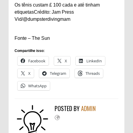
Os tênis custam £ 100 cada e até tinham
etiquetas
Crédito: Jam Press
Vid/@dumpsterdivingmam
Fonte – The Sun
Compartilhe isso:
Facebook
X
LinkedIn
X
Telegram
Threads
WhatsApp
POSTED BY
ADMIN