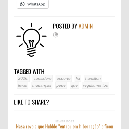
WhatsApp
POSTED BY
ADMIN
TAGGED WITH
2026:
considere
esporte
fia
hamilton
lewis
mudanças
pede
que
regulamentos
LIKE TO SHARE?
NEWER POST
Nasa revela que Hubble “entrou em hibernação” e ficou