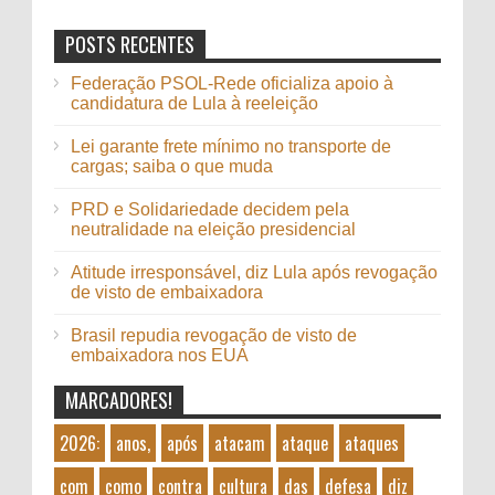
POSTS RECENTES
Federação PSOL-Rede oficializa apoio à
candidatura de Lula à reeleição
Lei garante frete mínimo no transporte de
cargas; saiba o que muda
PRD e Solidariedade decidem pela
neutralidade na eleição presidencial
Atitude irresponsável, diz Lula após revogação
de visto de embaixadora
Brasil repudia revogação de visto de
embaixadora nos EUA
MARCADORES!
2026:
anos,
após
atacam
ataque
ataques
com
como
contra
cultura
das
defesa
diz