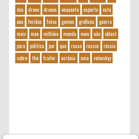
dos
drone
drones
enquanto
esporte
está
eua
feridos
fotos
games
gráficos
guerra
mais
man
milhões
mundo
novo
não
oblast
para
politica
por
que
russo
russos
rússia
sobre
the
trailer:
ucrânia:
uma
zelenskyy