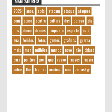
MARCADORES!
2026:
anos,
após
atacam
ataque
ataques
com
como
contra
cultura
das
defesa
diz
dos
drone
drones
enquanto
esporte
está
eua
feridos
fotos
games
gráficos
guerra
mais
man
milhões
mundo
novo
não
oblast
para
politica
por
que
russo
russos
rússia
sobre
the
trailer:
ucrânia:
uma
zelenskyy