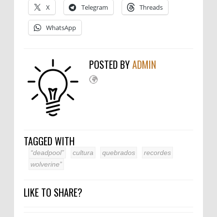
X
Telegram
Threads
WhatsApp
POSTED BY
ADMIN
TAGGED WITH
“deadpool”
cultura
quebrados
recordes
wolverine”
LIKE TO SHARE?