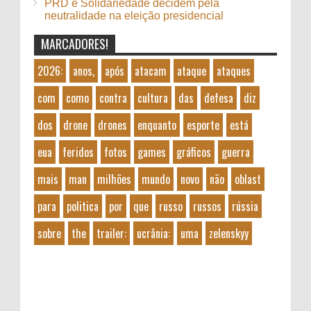
PRD e Solidariedade decidem pela
neutralidade na eleição presidencial
MARCADORES!
2026:
anos,
após
atacam
ataque
ataques
com
como
contra
cultura
das
defesa
diz
dos
drone
drones
enquanto
esporte
está
eua
feridos
fotos
games
gráficos
guerra
mais
man
milhões
mundo
novo
não
oblast
para
politica
por
que
russo
russos
rússia
sobre
the
trailer:
ucrânia:
uma
zelenskyy