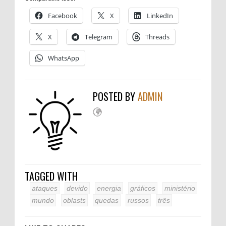
Facebook
X
LinkedIn
X
Telegram
Threads
WhatsApp
POSTED BY
ADMIN
TAGGED WITH
ataques
devido
energia
gráficos
ministério
mundo
oblasts
quedas
russos
três