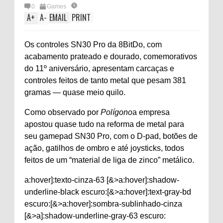
0
Games
A
+
A
-
EMAIL
PRINT
Os controles SN30 Pro da 8BitDo, com
acabamento prateado e dourado, comemorativos
do 11º aniversário, apresentam carcaças e
controles feitos de tanto metal que pesam 381
gramas — quase meio quilo.
Como observado por
Polígono
a empresa
apostou quase tudo na reforma de metal para
seu gamepad SN30 Pro, com o D-pad, botões de
ação, gatilhos de ombro e até joysticks, todos
feitos de um “material de liga de zinco” metálico.
a:hover]:texto-cinza-63 [&>a:hover]:shadow-
underline-black escuro:[&>a:hover]:text-gray-bd
escuro:[&>a:hover]:sombra-sublinhado-cinza
[&>a]:shadow-underline-gray-63 escuro: