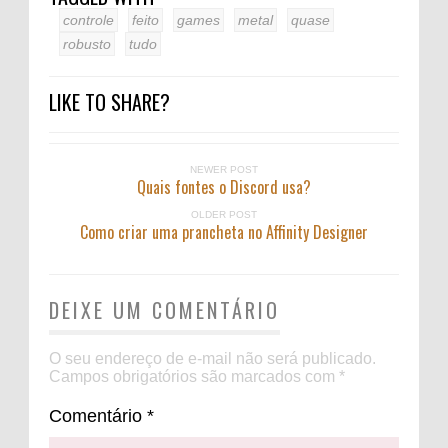
controle
feito
games
metal
quase
robusto
tudo
LIKE TO SHARE?
NEWER POST
Quais fontes o Discord usa?
OLDER POST
Como criar uma prancheta no Affinity Designer
DEIXE UM COMENTÁRIO
O seu endereço de e-mail não será publicado.
Campos obrigatórios são marcados com
*
Comentário
*