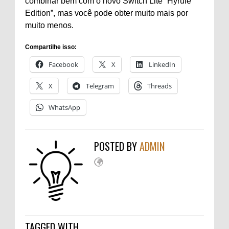
combinar bem com o novo Switch Lite “Hyrule
Edition”, mas você pode obter muito mais por
muito menos.
Compartilhe isso:
Facebook
X
LinkedIn
X
Telegram
Threads
WhatsApp
POSTED BY
ADMIN
TAGGED WITH