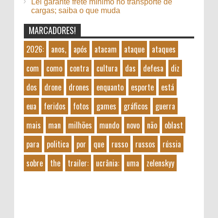
Lei garante frete mínimo no transporte de
cargas; saiba o que muda
MARCADORES!
2026:
anos,
após
atacam
ataque
ataques
com
como
contra
cultura
das
defesa
diz
dos
drone
drones
enquanto
esporte
está
eua
feridos
fotos
games
gráficos
guerra
mais
man
milhões
mundo
novo
não
oblast
para
politica
por
que
russo
russos
rússia
sobre
the
trailer:
ucrânia:
uma
zelenskyy