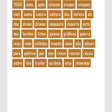
2026:
anos,
após
atacam
ataque
ataques
com
como
contra
cultura
das
defesa
diz
dos
drone
drones
enquanto
esporte
está
eua
feridos
fotos
games
gráficos
guerra
mais
man
milhões
mundo
novo
não
oblast
para
politica
por
que
russo
russos
rússia
sobre
the
trailer:
ucrânia:
uma
zelenskyy