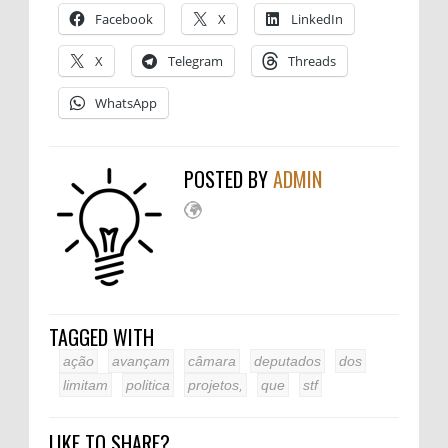
Facebook
X
LinkedIn
X
Telegram
Threads
WhatsApp
POSTED BY
ADMIN
TAGGED WITH
ação
avançam
câmara
deputados
dos
limitam
politica
projetos,
que
stf
LIKE TO SHARE?