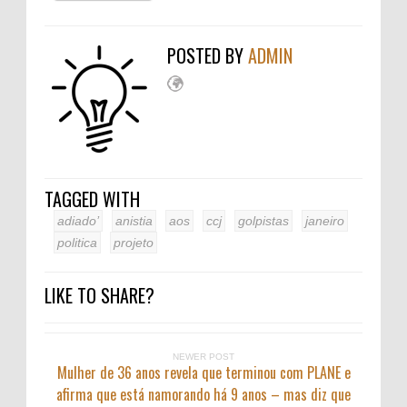
POSTED BY
ADMIN
TAGGED WITH
adiado’
anistia
aos
ccj
golpistas
janeiro
politica
projeto
LIKE TO SHARE?
NEWER POST
Mulher de 36 anos revela que terminou com PLANE e
afirma que está namorando há 9 anos – mas diz que