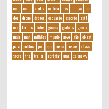
com
como
contra
cultura
das
defesa
diz
dos
drone
drones
enquanto
esporte
está
eua
feridos
fotos
games
gráficos
guerra
mais
man
milhões
mundo
novo
não
oblast
para
politica
por
que
russo
russos
rússia
sobre
the
trailer:
ucrânia:
uma
zelenskyy