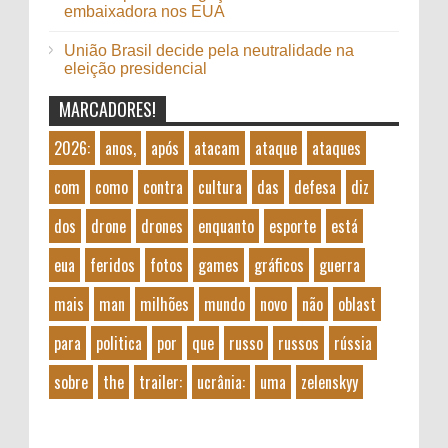
embaixadora nos EUA
União Brasil decide pela neutralidade na
eleição presidencial
MARCADORES!
2026:
anos,
após
atacam
ataque
ataques
com
como
contra
cultura
das
defesa
diz
dos
drone
drones
enquanto
esporte
está
eua
feridos
fotos
games
gráficos
guerra
mais
man
milhões
mundo
novo
não
oblast
para
politica
por
que
russo
russos
rússia
sobre
the
trailer:
ucrânia:
uma
zelenskyy