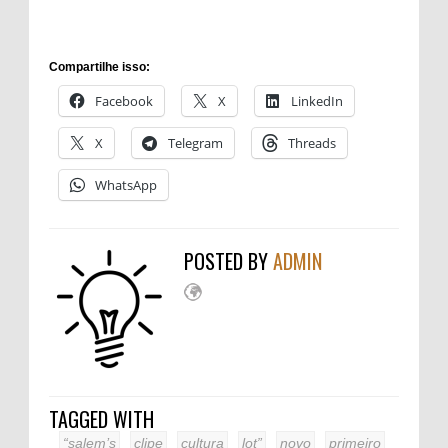
Compartilhe isso:
Facebook
X
LinkedIn
X
Telegram
Threads
WhatsApp
POSTED BY
ADMIN
TAGGED WITH
“salem’s
clipe
cultura
lot”
novo
primeiro