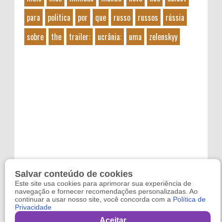
para
politica
por
que
russo
russos
rússia
sobre
the
trailer:
ucrânia:
uma
zelenskyy
Salvar conteúdo de cookies
Este site usa cookies para aprimorar sua experiência de
navegação e fornecer recomendações personalizadas. Ao
continuar a usar nosso site, você concorda com a
Política de
Privacidade
Copyright 2024
Refugo
. By
Reviltec
Aceitar
,
Filmes Online
,
Games Online
and