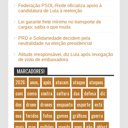
Federação PSOL-Rede oficializa apoio à
candidatura de Lula à reeleição
Lei garante frete mínimo no transporte de
cargas; saiba o que muda
PRD e Solidariedade decidem pela
neutralidade na eleição presidencial
Atitude irresponsável, diz Lula após revogação
de visto de embaixadora
MARCADORES!
2026:
anos,
após
atacam
ataque
ataques
com
como
contra
cultura
das
defesa
diz
dos
drone
drones
enquanto
esporte
está
eua
feridos
fotos
games
gráficos
guerra
mais
man
milhões
mundo
novo
não
oblast