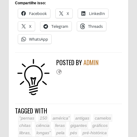
Compartilhe isso:
Facebook
X
LinkedIn
X
Telegram
Threads
WhatsApp
POSTED BY
ADMIN
TAGGED WITH
“pernas
150
américa”
antigas
camelos
chitas
ciência
feras
gigantes
gráficos
libras,
longas”
pela
pés
pré-histórica