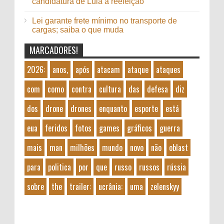
candidatura de Lula à reeleição
Lei garante frete mínimo no transporte de
cargas; saiba o que muda
MARCADORES!
2026:
anos,
após
atacam
ataque
ataques
com
como
contra
cultura
das
defesa
diz
dos
drone
drones
enquanto
esporte
está
eua
feridos
fotos
games
gráficos
guerra
mais
man
milhões
mundo
novo
não
oblast
para
politica
por
que
russo
russos
rússia
sobre
the
trailer:
ucrânia:
uma
zelenskyy