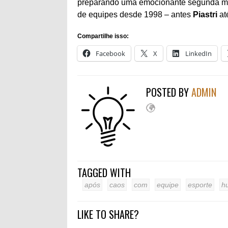
preparando uma emocionante segunda met
de equipes desde 1998 – antes
Piastri
at
Compartilhe isso:
Facebook
X
LinkedIn
POSTED BY
ADMIN
TAGGED WITH
após
caos
com
equipe
esporte
h
LIKE TO SHARE?