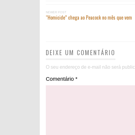
NEWER POST
“Homicide” chega ao Peacock no mês que vem
DEIXE UM COMENTÁRIO
O seu endereço de e-mail não será publi
Comentário
*