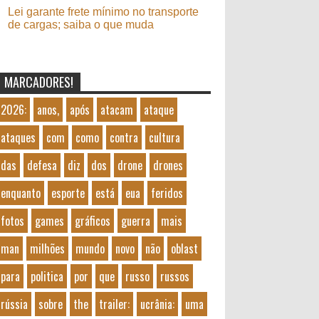
Lei garante frete mínimo no transporte
de cargas; saiba o que muda
MARCADORES!
2026:
anos,
após
atacam
ataque
ataques
com
como
contra
cultura
das
defesa
diz
dos
drone
drones
enquanto
esporte
está
eua
feridos
fotos
games
gráficos
guerra
mais
man
milhões
mundo
novo
não
oblast
para
politica
por
que
russo
russos
rússia
sobre
the
trailer:
ucrânia:
uma