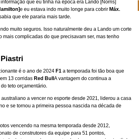
A informação que eu tinha na época era Lando [Norris]
Hamilton]
e eu estava indo muito longe para cobrir
Máx.
abia que ele pararia mais tarde.
do muito seguros. Isso naturalmente deu a Lando um corte
co mais complicadas do que precisavam ser, mas tenho
Piastri
ocionante é o ano de 2024
F1
a temporada foi tão boa que
e em 13 corridas
Red Bull
A vantagem do continua a
do teto orçamentário.
o australiano a vencer no esporte desde 2021, liderou a casa
no e se tornou a primeira pessoa nascida na década de
pilotos vencendo na mesma temporada desde 2012,
nato de construtores da equipe para 51 pontos,