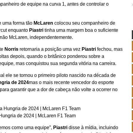
panheiro de equipe na curva 1, antes de controlar o
de uma forma tão
McLaren
colocou seu companheiro de
ercut enquanto
Piastri
tinha uma margem boa o suficiente
s não McLaren, independentemente.
nte
Norris
retornaria a posição uma vez
Piastri
fechou, mas
voltas depois, quando o britânico ponderou sobre a
equipe, mas conquistou sua segunda vitória na carreira.
al ele se tornou o primeiro piloto nascido na década de
gria de 2024
mas o mais recente vencedor do esporte
para garantir que a dor de cabeça não volte a ocorrer no
 Hungria de 2024 | McLaren F1 Team
iremos como uma equipe”,
Piastri
disse à mídia, incluindo