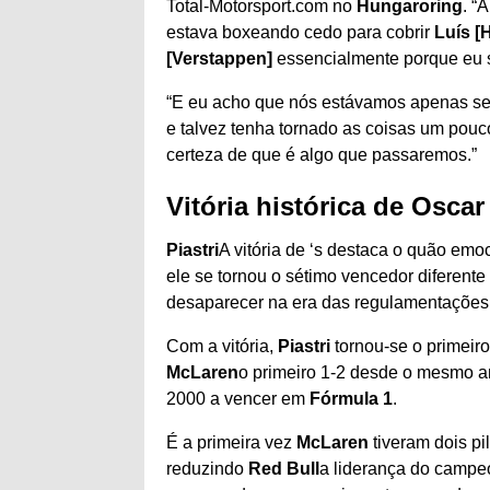
Total-Motorsport.com no
Hungaroring
. “
estava boxeando cedo para cobrir
Luís [
[Verstappen]
essencialmente porque eu s
“E eu acho que nós estávamos apenas sen
e talvez tenha tornado as coisas um pou
certeza de que é algo que passaremos.”
Vitória histórica de Oscar 
Piastri
A vitória de ‘s destaca o quão em
ele se tornou o sétimo vencedor diferent
desaparecer na era das regulamentações 
Com a vitória,
Piastri
tornou-se o primeir
McLaren
o primeiro 1-2 desde o mesmo a
2000 a vencer em
Fórmula 1
.
É a primeira vez
McLaren
tiveram dois 
reduzindo
Red Bull
a liderança do campeo