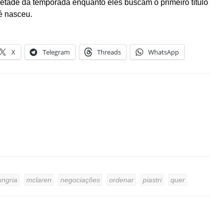
ade da temporada enquanto eles buscam o primeiro título
é nasceu.
X
Telegram
Threads
WhatsApp
ungria
mclaren
negociações
ordenar
piastri
quer