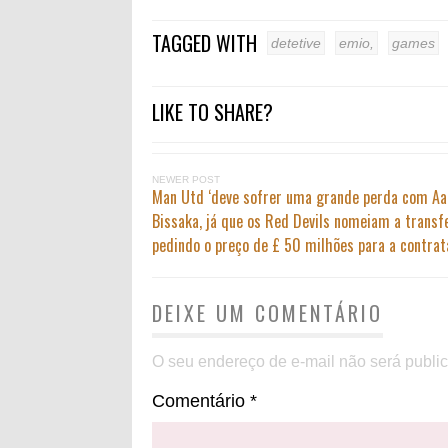
TAGGED WITH
detetive
emio,
games
LIKE TO SHARE?
NEWER POST
Man Utd ‘deve sofrer uma grande perda com A
Bissaka, já que os Red Devils nomeiam a transf
pedindo o preço de £ 50 milhões para a contrat
DEIXE UM COMENTÁRIO
O seu endereço de e-mail não será publi
Comentário
*