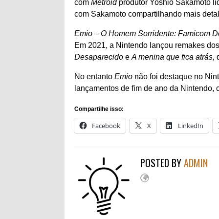
com
Metroid
produtor Yoshio Sakamoto li
com Sakamoto compartilhando mais detal
Emio – O Homem Sorridente: Famicom De
Em 2021, a Nintendo lançou remakes dos
Desaparecido
e
A menina que fica atrás,
No entanto
Emio
não foi destaque no Nin
lançamentos de fim de ano da Nintendo, 
Compartilhe isso:
Facebook
X
LinkedIn
POSTED BY
ADMIN