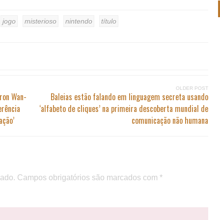
jogo
misterioso
nintendo
título
OLDER POST
aron Wan-
Baleias estão falando em linguagem secreta usando
erência
‘alfabeto de cliques’ na primeira descoberta mundial de
ação’
comunicação não humana
cado.
Campos obrigatórios são marcados com
*