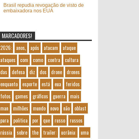
Brasil repudia revogação de visto de
embaixadora nos EUA
MARCADORES!
2026:
anos,
após
atacam
ataque
ataques
com
como
contra
cultura
das
defesa
diz
dos
drone
drones
enquanto
esporte
está
eua
feridos
fotos
games
gráficos
guerra
mais
man
milhões
mundo
novo
não
oblast
para
politica
por
que
russo
russos
rússia
sobre
the
trailer:
ucrânia:
uma