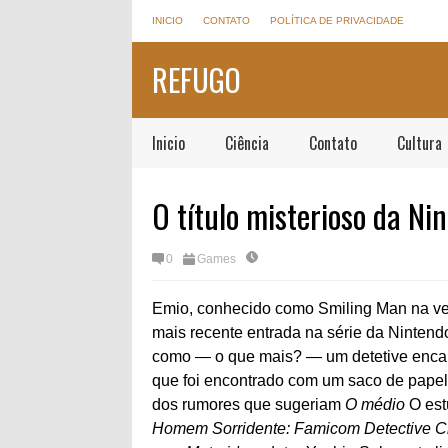
INICIO
CONTATO
POLÍTICA DE PRIVACIDADE
REFUGO
Inicio
Ciência
Contato
Cultura
O título misterioso da Ni
0
Games
Emio, conhecido como Smiling Man na ver
mais recente entrada na série da Nintend
como — o que mais? — um detetive encarr
que foi encontrado com um saco de papel 
dos rumores que sugeriam
O médio
O est
Homem Sorridente: Famicom Detective 