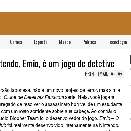
Games
Esporte
Mundo
Politica
Tecnologia
ntendo, Emio, é um jogo de detetive
PRINT
EMAIL
A
-
A
+
são japonesa, não é um novo projeto de terror, mas sim a
o.
Clube de Detetives Famicom
série. Nela, você jogará
egado de resolver o assassinato horrível de um estudante
com um rosto sorridente sobre sua cabeça. Ao contrário
údio Bloober Team foi o desenvolvedor do jogo,
Emio – O
Club
foi realmente desenvolvido internamente na Nintendo,