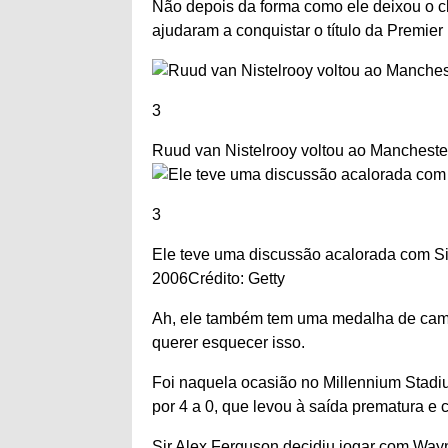
Não depois da forma como ele deixou o cl
ajudaram a conquistar o título da Premie
3
Ruud van Nistelrooy voltou ao Manchester
3
Ele teve uma discussão acalorada com Sir
2006
Crédito: Getty
Ah, ele também tem uma medalha de cam
querer esquecer isso.
Foi naquela ocasião no Millennium Stadi
por 4 a 0, que levou à saída prematura e
Sir Alex Ferguson decidiu jogar com Wayn