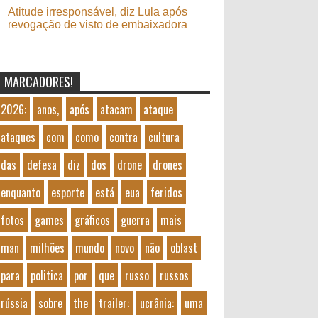
Atitude irresponsável, diz Lula após
revogação de visto de embaixadora
MARCADORES!
2026:
anos,
após
atacam
ataque
ataques
com
como
contra
cultura
das
defesa
diz
dos
drone
drones
enquanto
esporte
está
eua
feridos
fotos
games
gráficos
guerra
mais
man
milhões
mundo
novo
não
oblast
para
politica
por
que
russo
russos
rússia
sobre
the
trailer:
ucrânia:
uma