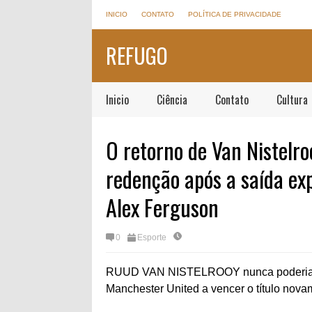
INICIO
CONTATO
POLÍTICA DE PRIVACIDADE
REFUGO
Inicio
Ciência
Contato
Cultura
O retorno de Van Nistelro
redenção após a saída exp
Alex Ferguson
0
Esporte
RUUD VAN NISTELROOY nunca poderia im
Manchester United a vencer o título nova