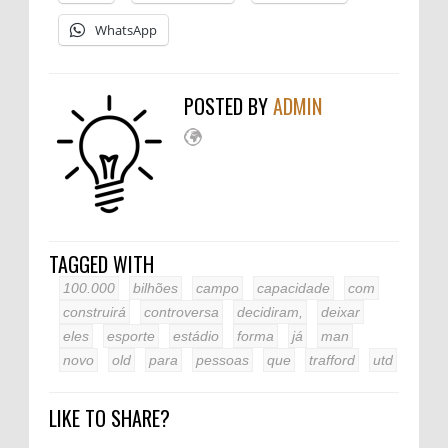
WhatsApp
POSTED BY
ADMIN
TAGGED WITH
100.000
bilhões
campo
capacidade
com
construirá
controversa
decidiram,
deixar
eles
esporte
estádio
forma
já
man
novo
old
para
pessoas
que
trafford
utd
LIKE TO SHARE?