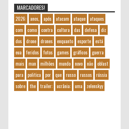
MARCADORES!
2026:
anos,
após
atacam
ataque
ataques
com
como
contra
cultura
das
defesa
diz
dos
drone
drones
enquanto
esporte
está
eua
feridos
fotos
games
gráficos
guerra
mais
man
milhões
mundo
novo
não
oblast
para
politica
por
que
russo
russos
rússia
sobre
the
trailer:
ucrânia:
uma
zelenskyy